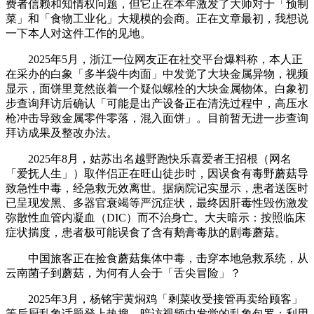
费者信赖和知情权问题，但它正在本年激发了大师对于「预制
菜」和「食物工业化」大规模的会商。正在文章最初，我想说
一下本人对这件工作的见地。
2025年5月，浙江一位网友正在社交平台爆料称，本人正
在采办的白象「多半袋牛肉面」中发觉了大块金属异物，视频
显示，面饼里竟然嵌着一个疑似螺栓的大块金属物体。白象初
步查询拜访后确认「可能是出产设备正在清洗过程中，高压水
枪冲击导致金属零件零落，混入面饼」。目前暂无进一步查询
拜访成果及整改办法。
2025年8月，姑苏出名越野跑快乐喜爱者王招根（网名
「爱抚人生」）取伴侣正在旺山徒步时，因误食有毒野蘑菇导
致急性中毒，经急救无效离世。据病院记实显示，患者送医时
已呈现发黑、多器官衰竭等严沉症状，最终因肝毒性毁伤激发
弥散性血管内凝血（DIC）而不治身亡。大夫暗示：按照临床
症状揣度，患者极可能误食了含有鹅膏毒肽的剧毒蘑菇。
中国旅客正在捡食蘑菇集体中毒，击穿本地急救系统，从
云南菌子到蘑菇，为何有人会于「舌尖冒险」？
2025年3月，杨铭宇黄焖鸡「剩菜收受接管再卖给顾客」
等后厨乱象话题登上热搜。暗访视频中发觉的乱象包罗：利用