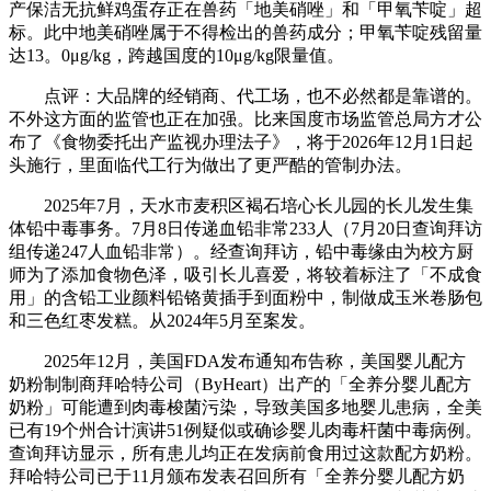
产保洁无抗鲜鸡蛋存正在兽药「地美硝唑」和「甲氧苄啶」超
标。此中地美硝唑属于不得检出的兽药成分；甲氧苄啶残留量
达13。0μg/kg，跨越国度的10μg/kg限量值。
点评：大品牌的经销商、代工场，也不必然都是靠谱的。
不外这方面的监管也正在加强。比来国度市场监管总局方才公
布了《食物委托出产监视办理法子》，将于2026年12月1日起
头施行，里面临代工行为做出了更严酷的管制办法。
2025年7月，天水市麦积区褐石培心长儿园的长儿发生集
体铅中毒事务。7月8日传递血铅非常233人（7月20日查询拜访
组传递247人血铅非常）。经查询拜访，铅中毒缘由为校方厨
师为了添加食物色泽，吸引长儿喜爱，将较着标注了「不成食
用」的含铅工业颜料铅铬黄插手到面粉中，制做成玉米卷肠包
和三色红枣发糕。从2024年5月至案发。
2025年12月，美国FDA发布通知布告称，美国婴儿配方
奶粉制制商拜哈特公司（ByHeart）出产的「全养分婴儿配方
奶粉」可能遭到肉毒梭菌污染，导致美国多地婴儿患病，全美
已有19个州合计演讲51例疑似或确诊婴儿肉毒杆菌中毒病例。
查询拜访显示，所有患儿均正在发病前食用过这款配方奶粉。
拜哈特公司已于11月颁布发表召回所有「全养分婴儿配方奶