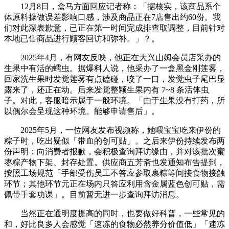
12月8日，盒马方面回应记者称：「据核实，该商品系个
体原料操做误差影响口感，涉及商品正在7店售出约60份。我
们对此深表歉意，已正在第一时间完成排查取调整，目前针对
本地已售商品进行顾客回访和弥补。」？。
2025年4月，有网友反映，他正在大兴山姆会员店采办的
生果中有活的蠕虫。据爆料人说，他采办了一盒黑金刚莲雾，
回家洗生果时发觉莲雾有点磕碰，咬了一口，发觉虫子尾巴显
露来了，还正在动。后来发觉整颗生果内有 7~8 条活体虫
子。对此，客服暗示属于一般环境。「由于生果没有打药，所
以偶尔会呈现这种环境。能够申请售后」。
2025年5月，一位网友发布视频称，她喂宝宝吃来伊份的
粽子时，吃出疑似「带血的创可贴」。之后来伊份持续发布两
份声明：向消费者报歉，会积极查询拜访缘由，并对该批次蜜
枣粽产物下架、封存处置。供应商五芳斋也发通知布告提到，
按照工场规范「手部受伤员工不答应参取裹粽等间接食物接触
环节；其他环节元正在场内只答应利用含金属蓝色创可贴，需
佩带手套功课」。目前暂无进一步查询拜访消息。
当然正在通明度提高的同时，也要做好科普，一些常见的
和，好比良多人会感觉「速冻的食物必然养分价值低」「速冻