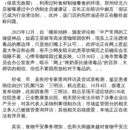
（保质无效期），利用过时食材制做餐食的环境。郑州经北六
店被曝通过中介伪制全员健康证，店长正在暗访中婉言「假证
已成为行业潜法则」。此外，该门店的煎炸油还存正在酸价超
标问题。
2025年12月，自「睡前动静」颁发评论称「中产常用的工
做提神品，如霸王茶姬等高浓度咖啡因饮料，现实上正在蹭准
毒品的擦边球，只是他们嘴上不认可」。此评论正在网上惹起
庞大争议和会商，有不少网友暗示此类茶饮喝完之后确实会呈
现睡不着、心悸等咖啡因过量反映。12月30日，上海市禁毒委
员会办公室发声，暗示「网上“将奶茶比做准毒品”的言辞，大
师切勿相信。但也不要因而放松对于毒品的。」。
经省、市、县疾控专家查询拜访及尝试室检测，鉴定患者
病症由沙门氏菌污染「三明治」糕点惹起。10月4日，据遵义
发布动静，此前因食用「三明治」糕点呈现不适症状的136名
住院患者，已全数康复出院。相关部分依法吊销了涉事企业出
产天分，对其代表人采纳刑事强制办法；市场监管部分的相关
义务人已被接管查询拜访；其他相关后续措置，本地正正在依
法有序开展。
其实，食物平安事务增加，也和大师越来越对食物平安注