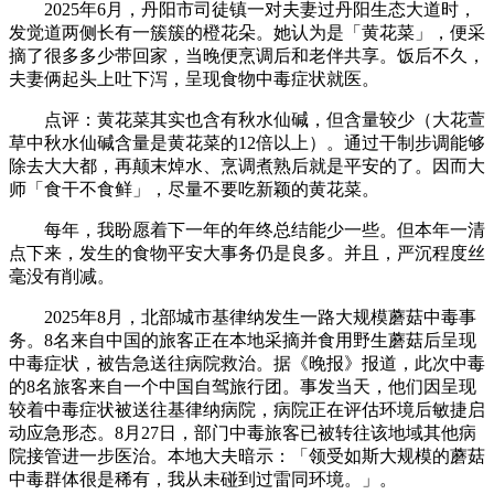
2025年6月，丹阳市司徒镇一对夫妻过丹阳生态大道时，
发觉道两侧长有一簇簇的橙花朵。她认为是「黄花菜」，便采
摘了很多多少带回家，当晚便烹调后和老伴共享。饭后不久，
夫妻俩起头上吐下泻，呈现食物中毒症状就医。
点评：黄花菜其实也含有秋水仙碱，但含量较少（大花萱
草中秋水仙碱含量是黄花菜的12倍以上）。通过干制步调能够
除去大大都，再颠末焯水、烹调煮熟后就是平安的了。因而大
师「食干不食鲜」，尽量不要吃新颖的黄花菜。
每年，我盼愿着下一年的年终总结能少一些。但本年一清
点下来，发生的食物平安大事务仍是良多。并且，严沉程度丝
毫没有削减。
2025年8月，北部城市基律纳发生一路大规模蘑菇中毒事
务。8名来自中国的旅客正在本地采摘并食用野生蘑菇后呈现
中毒症状，被告急送往病院救治。据《晚报》报道，此次中毒
的8名旅客来自一个中国自驾旅行团。事发当天，他们因呈现
较着中毒症状被送往基律纳病院，病院正在评估环境后敏捷启
动应急形态。8月27日，部门中毒旅客已被转往该地域其他病
院接管进一步医治。本地大夫暗示：「领受如斯大规模的蘑菇
中毒群体很是稀有，我从未碰到过雷同环境。」。