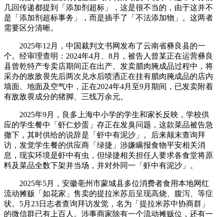
几回传递都提到「添加剂超标」，这是很不当的，由于这并不
是「添加剂超标事务」，而是插手了「不法添加物」。这两者
需要区分清晰。
2025年12月，中国裁判文书网发布了云南省彝良县的一
个。经审理查明：2024年4月、8月，被告人曾某正在运营彝良
县曾乾特产专卖店期间正在出产、发卖腊肉腌成品过程中，将
采办的敌敌畏先后两次兑水后喷洒正在挂有腊肉腌成品的店内
墙面、地面及空气中，正在2024年4月至9月期间，已发卖附着
有敌敌畏成分的猪脚、三线万余元。
2025年9月，良多上海中小学的学生和家长反映，学校供
应的学生餐中「虾仁炒蛋」存正在发臭问题，这款菜品被告急
撤下，其时供给的说辞是「虾中有泥沙」。后来颠末查询拜
访，发觉学生餐的供应商「绿捷」涉嫌瞒报食物平安相关消
息，现实环境是虾中有虫，但绿捷相关担任人要求各食堂将原
料及菜品全数下架并当场，并对外同一「虾中有泥沙」。
2025年5月，安徽亳州市蒙城县多位消费者食用本地网红
流动摊贩「如花家」售卖的提拉米苏后呈现高烧、腹泻、等症
状。5月23日志者查询拜访发觉，名为「提拉米苏中协商群」
的微信群已有上百人。涉事商家除有一个流动摊贩位，还有一