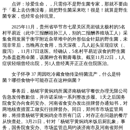
点评：珍爱生命，，只需你不是野生菌专家，那就不要由
于「看上去仿佛没毒」就把野生菌采来吃！很是！就算是野生
菌专家，也经常会掉坑里。
2025年11月，贵州省毕节市七星关区亮岩镇太极村的5名
村平易近（此中三报酬祖孙三人，别的二报酬养殖场工人）采
集食用发展于衡宇附近杂草堆中的外形似金针菇的野生菌，未
现非常后，当晚再次食用，当天深夜，几人起头呈现症状（、
腹泻），11月17日送医。经确认，5名村平易近误食的野生菌
为条盖盔孢伞菌，该菌种含有鹅膏毒肽。截至11月22日，1人
症状轻细曾经出院，另1人曾经离开正正在住院医治。
女子怀孕 37 周因吃冷藏食物传染特菌流产，什么是特
菌？哪些食物中可能存正在这种病菌？
事务后，杨铭宇黄焖鸡所属济南杨铭宇餐饮办理无限公司
告急发传教歉信，并许诺采纳一系列整改步履。1天之后国务
院食安办向食药安办、河南省食安办发出挂牌督办通知书，对
两地核查措置工做实行挂牌督办。同日，郑州市市场监管局
称，将排查杨铭宇黄焖鸡全市所有门店，对存正在问题的餐厅
从快查处。3月21日，针对「杨铭宇黄焖鸡米饭后厨乱象」事
务，国务院食安办、市场监管总局约谈济南市及河南省郑州