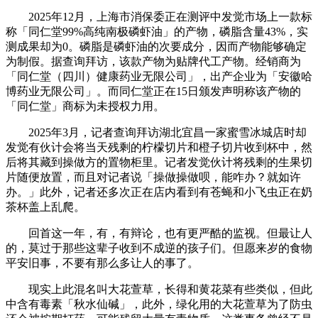
2025年12月，上海市消保委正在测评中发觉市场上一款标
称「同仁堂99%高纯南极磷虾油」的产物，磷脂含量43%，实
测成果却为0。磷脂是磷虾油的次要成分，因而产物能够确定
为制假。据查询拜访，该款产物为贴牌代工产物。经销商为
「同仁堂（四川）健康药业无限公司」，出产企业为「安徽哈
博药业无限公司」。而同仁堂正在15日颁发声明称该产物的
「同仁堂」商标为未授权力用。
2025年3月，记者查询拜访湖北宜昌一家蜜雪冰城店时却
发觉有伙计会将当天残剩的柠檬切片和橙子切片收到杯中，然
后将其藏到操做方的置物柜里。记者发觉伙计将残剩的生果切
片随便放置，而且对记者说「操做操做呗，能咋办？就如许
办。」此外，记者还多次正在店内看到有苍蝇和小飞虫正在奶
茶杯盖上乱爬。
回首这一年，有，有辩论，也有更严酷的监视。但最让人
的，莫过于那些这辈子收到不成逆的孩子们。但愿来岁的食物
平安旧事，不要有那么多让人的事了。
现实上此混名叫大花萱草，长得和黄花菜有些类似，但此
中含有毒素「秋水仙碱」，此外，绿化用的大花萱草为了防虫