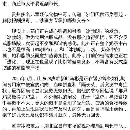
市、商丘市人平易近副市长。
贵州多名儿童疑似食物中毒，传递「沙门氏菌污染惹起，
解除报酬投毒」，涉事方应承担哪些义务？
现实上，部门正在成心强调和衬着「冰勃朗」的发急。
「冰勃朗」做为食用油脂成品，没有那么值得担忧，它不含反
式脂肪酸，次要起不变和和谐的感化。此外正在整个奶茶中占
比也不是很高（8%摆布）。和「冰勃朗」比拟，奶茶中的
糖、饱和脂肪反而愈加值得担忧。此外，目前的植脂末也正在
「进化」，现正在也呈现了比以前健康良多，不再含有反式脂
肪酸的植脂末产物。
2025年5月，山东28岁准新郎马彬是正在返乡筹备婚礼期
间食用家中便宜的鸡肉、卤味拼盘和「隔夜菜」后突发中毒症
状，最终因病情过沉急救无效归天。据他的爷爷回忆说「那只
鸡思疑得了鸡瘟」。不外据我的阐发，由于「瘟鸡」导致食物
中毒概率不大，更大的概率是食用了受污染、变质的食物导致
的，再加上呈现症状后没有及时去病院，而是自行服用药物，
拖了好几天比及认识不清才就医，最终无力回天。
蜜雪冰城被后，湖北宜昌市市场监视办理局副局长带队，