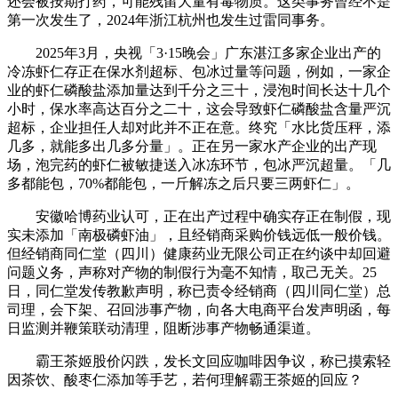
还会被按期打药，可能残留大量有毒物质。这类事务曾经不是
第一次发生了，2024年浙江杭州也发生过雷同事务。
2025年3月，央视「3·15晚会」广东湛江多家企业出产的
冷冻虾仁存正在保水剂超标、包冰过量等问题，例如，一家企
业的虾仁磷酸盐添加量达到千分之三十，浸泡时间长达十几个
小时，保水率高达百分之二十，这会导致虾仁磷酸盐含量严沉
超标，企业担任人却对此并不正在意。终究「水比货压秤，添
几多，就能多出几多分量」。正在另一家水产企业的出产现
场，泡完药的虾仁被敏捷送入冰冻环节，包冰严沉超量。「几
多都能包，70%都能包，一斤解冻之后只要三两虾仁」。
安徽哈博药业认可，正在出产过程中确实存正在制假，现
实未添加「南极磷虾油」，且经销商采购价钱远低一般价钱。
但经销商同仁堂（四川）健康药业无限公司正在约谈中却回避
问题义务，声称对产物的制假行为毫不知情，取己无关。25
日，同仁堂发传教歉声明，称已责令经销商（四川同仁堂）总
司理，会下架、召回涉事产物，向各大电商平台发声明函，每
日监测并鞭策联动清理，阻断涉事产物畅通渠道。
霸王茶姬股价闪跌，发长文回应咖啡因争议，称已摸索轻
因茶饮、酸枣仁添加等手艺，若何理解霸王茶姬的回应？