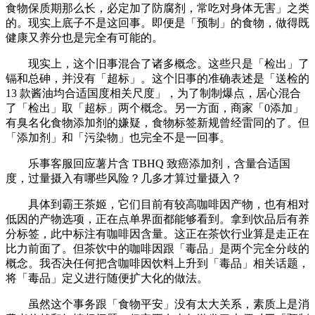
食物保质期那么长，必定加了防腐剂，常吃对身体无害」之类
的。现实上底子不是这回事。即便是「预制」的食物，做得既
健康又养分也是完全有可能的。
现实上，这个旧事混合了诸多概念。这些只是「检出」了
镉和总砷，并没有「超标」。这个旧事的准确表述是「送检的
13 款酱油均合适国度相关尺度」，为了制制爆点，居心混合
了「检出」取「超标」两个概念。另一方面，商家「0添加」
有臭名化食物添加剂的嫌疑，食物标签新规曾经雷同的了。但
「添加剂」和「污染物」也完全不是一回事。
乐事客服回应薯片含 TBHQ 致癌添加剂，含量合适国
度，过量摄入有哪些风险？几多才算过量摄入？
具体到霸王茶姬，它们目前有较高咖啡因产物，也有相对
低因的产物选项，正在点单界面都能够看到。拿到饮品后有养
分标签，此中标注有咖啡因含量。这正在茶饮行业算是走正在
比力前面了。但茶饮中的咖啡因跟「毒品」是两个完全分歧的
概念。我否决任何把含咖啡因饮料上升到「毒品」相关话题，
将「毒品」定义进行随便扩大化的做法。
虽然这个事务跟「食物平安」没有太大关系，素质上是消