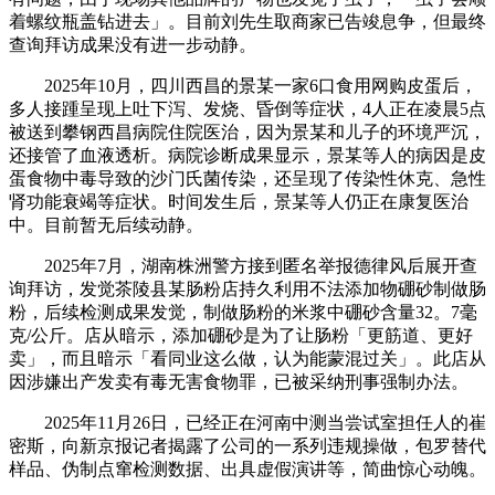
着螺纹瓶盖钻进去」。目前刘先生取商家已告竣息争，但最终
查询拜访成果没有进一步动静。
2025年10月，四川西昌的景某一家6口食用网购皮蛋后，
多人接踵呈现上吐下泻、发烧、昏倒等症状，4人正在凌晨5点
被送到攀钢西昌病院住院医治，因为景某和儿子的环境严沉，
还接管了血液透析。病院诊断成果显示，景某等人的病因是皮
蛋食物中毒导致的沙门氏菌传染，还呈现了传染性休克、急性
肾功能衰竭等症状。时间发生后，景某等人仍正在康复医治
中。目前暂无后续动静。
2025年7月，湖南株洲警方接到匿名举报德律风后展开查
询拜访，发觉茶陵县某肠粉店持久利用不法添加物硼砂制做肠
粉，后续检测成果发觉，制做肠粉的米浆中硼砂含量32。7毫
克/公斤。店从暗示，添加硼砂是为了让肠粉「更筋道、更好
卖」，而且暗示「看同业这么做，认为能蒙混过关」。此店从
因涉嫌出产发卖有毒无害食物罪，已被采纳刑事强制办法。
2025年11月26日，已经正在河南中测当尝试室担任人的崔
密斯，向新京报记者揭露了公司的一系列违规操做，包罗替代
样品、伪制点窜检测数据、出具虚假演讲等，简曲惊心动魄。