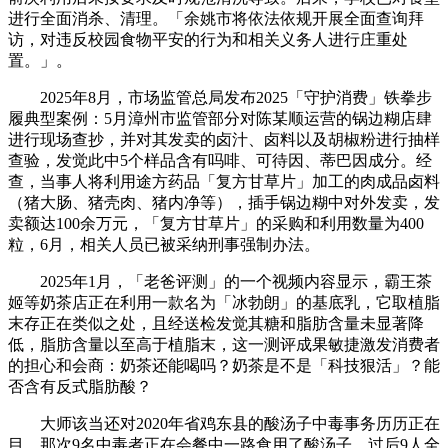
进行全面消杀、清理。「余姚市将依法依规开展全面查询拜
访，对违反校园食物平安的行为和相关义务人进行庄重处
置。」。
2025年8月，市场监管总局发布2025「守护消费」铁拳步
履典型案例：5月漳州市监管部分对陈某顺运营的锅边糊店肆
进行现场查抄，并对其发卖的卤汁、卤料以及胡椒粉进行抽样
查验，发觉此中5个样品含有吗啡、可待因、蒂巴因成分。经
查，当事人将利用途方药品「复方甘草片」加工的肉成品卤料
（猪大肠、猪壳肉、猪内净等），插手锅边糊中对外发卖，发
卖额达100余万元，「复方甘草片」的采购和利用数量为400
粒，6月，相关人员已被采纳刑事强制办法。
2025年1月，「老爸评测」的一个视频内容显示，霸王茶
姬等奶茶店正在利用一款名为「冰勃朗」的基底乳，它取植脂
末存正在类似之处，且经送检发觉其糖和脂肪含量未显著降
低，脂肪含量以至高于植脂末，这一测评成果敏捷激发消费者
的担心和会商：奶茶还能喝吗？奶茶是不是「科技狠活」？能
否含有反式脂肪酸？
大师该当还对2020年省鸡东县的酸汤子中毒事务历历正在
目。那次9名中毒者正在会餐中一路食用了酸汤子，过后9人全