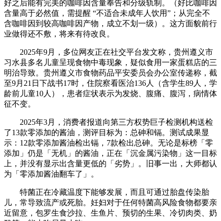
好之后能有完美的咖啡因含量奉告和分级轨制。（好比咖啡因
含量高于必然值，需提醒 “不适合未成年人饮用”；从完全不
含咖啡因到较高咖啡因产物，成立不划一级）。这方面貌前行
业做得还不敷，将来有待改良。
2025年9月，多位网友正在社交平台发文称，贵州遵义市
习水县多名儿童呈现食物中毒现象，疑似食用一家蛋糕店的三
明治导致。贵州遵义市食物药品平安委员会办公室传递称，截
至9月21日下战书17时，住院察看医治136人（含学生89人，学
龄前儿童10人），患者症状表示为发烧、腹痛、腹泻，病情体
征不变。
2025年3月，消费者报道向第三方权势巨子检测机构送检
了13款零添加的酱油，测评目标为：总砷和镉。测试成果显
示：12款零添加酱油检出镉，7款检出总砷。无论是标榜「零
添加」仍是「无机」的酱油，正在「沉金属污染物」这一目标
上，并没有显示出含量更低的「劣势」。旧事一出，大师都认
为「零添加酱油翻车了」。
特菌正在冷藏温度下能够发展，而且可通过胎盘传染胎
儿，常导致流产或死胎。妊妇对于任何特菌高风险食物都要亲
近留意，包罗生食沙拉、生鱼片、预切的生果、冷切肉类、奶