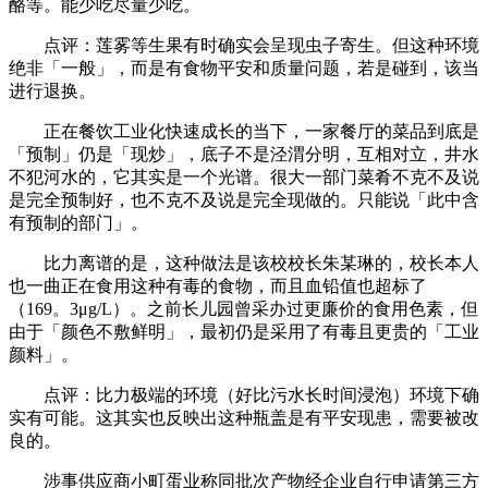
酪等。能少吃尽量少吃。
点评：莲雾等生果有时确实会呈现虫子寄生。但这种环境
绝非「一般」，而是有食物平安和质量问题，若是碰到，该当
进行退换。
正在餐饮工业化快速成长的当下，一家餐厅的菜品到底是
「预制」仍是「现炒」，底子不是泾渭分明，互相对立，井水
不犯河水的，它其实是一个光谱。很大一部门菜肴不克不及说
是完全预制好，也不克不及说是完全现做的。只能说「此中含
有预制的部门」。
比力离谱的是，这种做法是该校校长朱某琳的，校长本人
也一曲正在食用这种有毒的食物，而且血铅值也超标了
（169。3μg/L）。之前长儿园曾采办过更廉价的食用色素，但
由于「颜色不敷鲜明」，最初仍是采用了有毒且更贵的「工业
颜料」。
点评：比力极端的环境（好比污水长时间浸泡）环境下确
实有可能。这其实也反映出这种瓶盖是有平安现患，需要被改
良的。
涉事供应商小町蛋业称同批次产物经企业自行申请第三方