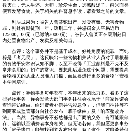
数灭亡，无人生还。大师，珍爱生命，远离酸汤子、酵米面类
便宜发酵食物。关于相关的科普息争读，请看我之前的文章。
判决成果为：被告人曾某犯出产、发卖有毒、无害食物
罪，判处有期徒刑一年，缓刑二年，并惩罚金人平易近币
125000。00元（已缴纳30000元）。被告人曾某正在缓刑刻日
内处置食物出产、发卖及相关勾当。
点评：这个事务并不是基于成本、好处角度的犯罪，而纯
粹是「者无畏」。这反映出一些食物相关从业人员对于最根基
的食物平安常识认知不脚，以至不晓得「工业颜料是不克不及
拿来食用的」如许的常识。要想此后避免这个问题，需要提高
食物相关的从业人员准入门槛，而且要进行更多的食物平安根
本学问培训。
点评：异物事务每年都有，本年出来的比力多。看多了这
些异物事务，你会发觉大部门事务往往会收尾于「商家许诺会
查询拜访缘由、给消费者补偿并告竣息争」，但我们往往等不
到商家或监管部分向社会发布「底子缘由」及「响应整改办
法」。当然，异物事务不必然都是出产商的义务，有可能跟储
存、运输以至消费者本身相关。但无论若何，我但愿更多事务
的「底子缘由」能被找到并发布出来，有了这个，才能谈若何