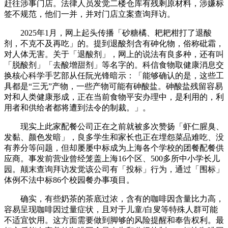
赶往涉事门店。法律人员发觉二楼仓库有残剩原材料，涉嫌标
签不规范，他们一并，并对门店立案查询拜访。
2025年1月，网上起头传播「砂糖橘、耙耙柑打了退酸
剂，不克不及再吃」的。提到退酸剂含有砷化物，俗称砒霜，
对人体无害。关于「退酸剂」，网上的说法有良多种，还有叫
「脱酸剂」「去酸增甜剂」等名字的。科信食物取健康消息交
换核心科学手艺部从任阮光锋暗示：「能够确认的是，这些工
具都是“三无”产物，一些产物可能有砷酸盐。砷酸盐残留容易
对和人类健康形成，正在当前食物平安办理中，是利用的，利
用者和供给者都将遭到法令的制裁。」。
现实上此家配餐公司正在之前就被多次赞扬「虾仁腥臭、
发黏、颜色发暗」，良多学生和家长也正在埋怨菜品难吃、没
有养分等问题，但却屡屡中标成为上海各个学校的团餐配餐供
应商。事发前营业曾经笼盖上海16个区、500多所中小学长儿
园。颠末查询拜访发觉该公司有「投标」行为，通过「围标」
体例不法中标86个校园餐办事项目。
确实，有些奶茶的茶底过浓，含有的咖啡因含量比力高，
容易呈现咖啡因过量症状，且对于儿童/白叟等特殊人群可能
不适宜饮用。这方面需要做到脚够的风险提醒和奉告权利。最