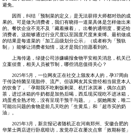
避免。
因而，纠结「预制菜的定义」是无法获得大师都对劲的成
果的。可是做为消费者，我们有晓得一道菜具体是怎样做出来
的。餐饮企业不克不及「藏着掖着」。出餐的通明度，要还给
消费者。这能够通过行业尺度以至国度尺度来束缚。最初做成
的结果是每道菜的「加工品级划分公示」（或者称为「预轨
制」）能够让消费者知情，这才是我们但愿看到的。
上海传递，绿捷公司涉嫌瞒报食物平安相关消息，机关已
立案侦查，相关人员被节制，哪些消息值得关心？
2025年5月，一位网友正在社交上颁发本人的，孕37周由
于传染特菌呈现胎停、流产。但该网友其实曾经相当留意本人
的饮食了，「孕期我不吃剩饭剩菜、机打冰淇淋，偶尔点奶
茶，进过冰箱的牛奶都是加热后喝，西瓜现买现吃不进冰箱，
鸡蛋煮全熟才吃，没有呈现干预干与题。」，据她阐发，唯二
可能出问题的食物是前几天吃的「生黄瓜」和「超市买的奶
油」。
2025年3月，新京报记者随机正在河南郑州、安徽合肥的
华莱士两店进行卧底暗访，发觉存正在屡次点窜「效期标签」