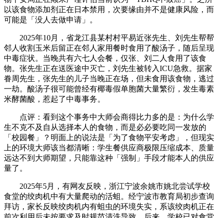
以该食物添加剂正在日本禁用，次要缘由并不是健康风险，而
可能是「没人去做申请」。
2025年10月，省龙江县某村村平易近张先生、刘先生帮帮
邻人收割玉米后留正在邻人家用餐时食用了酸汤子，随后呈现
中毒症状。当晚共有六七人会餐，仅张、刘二人食用了该食
物。张先生正在送医途中灭亡，刘先生被转入ICU急救。据家
眷周先生，张先生的儿子当晚正在场，但未食用该食物，逃过
一劫。酸汤子很可能曾经有椰毒假单胞菌大量繁衍，发生毒素
米酵菌酸，惹起了中毒事务。
点评：看到这个事务中大师会商得比力多的是：为什么学
生不克不及自从选择本人的食物，而是必必要吃同一发放的
「校园餐」？明面上的说法是「为了食物平安考虑」，但现实
上的环境大师该当都清晰：学生餐供应商极限压缩成本、质量
远达不到大师期望，只能靠这种「强制」手段才能本人的供应
量了。
2025年5月，有网友反映，浙江宁波余姚市姚北尝试学校
食堂的绞肉机中有大量爬动的活蛆。经宁波市教育局初步查询
拜访，家长反映绞肉机内有蛆虫的环境失实，系该绞肉机正在
前次利用后未按要求及时规范清洗导致。后来，学校已对食堂