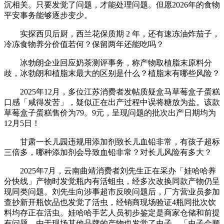
沉相关。只要发觉了问题，才能处理问题。但愿2026年的食物
平安事务能够逐步变少。
实探西贝后厨，西兰花保质期 2 年，还有速冻油炸茄子，
冷冻食物养分价值若何？保留两年还能吃吗？
冰勃朗企业回应奶茶测评事务，称产物取植脂末原料分
歧，冰勃朗和植脂末最大的区别是什么？植脂末有哪些风险？
2025年12月，多位江苏消费者发帖质疑盒马草莓盒子蛋糕
口感「咸得发苦」，疑似正在出产过程中误将糖放为盐。该款
草莓盒子蛋糕售价为79。9元，呈现问题的批次出产日期均为
12月5日！
甘肃一长儿园违规用添加剂致长儿血铅非常，有孩子超标
三倍多，哪种添加剂会导致血铅非常？对长儿风险有多大？
2025年7月，云南曲靖消费者刘先生正在采办「娃哈哈养
分快线」产物时发觉瓶内有活蛆虫，经多次改换同款产物仍呈
现同类问题。刘先生向涉事超市反映问题后，厂方营业员参加
查抄新开瓶饮品也发觉了活虫，经销商现场验证4瓶同批次饮
料均存正在活虫。娃哈哈手艺人员初步鉴定是商家仓储和前提
有问题，由于现场其他品牌的产物也发觉了虫子，「虫子会顺