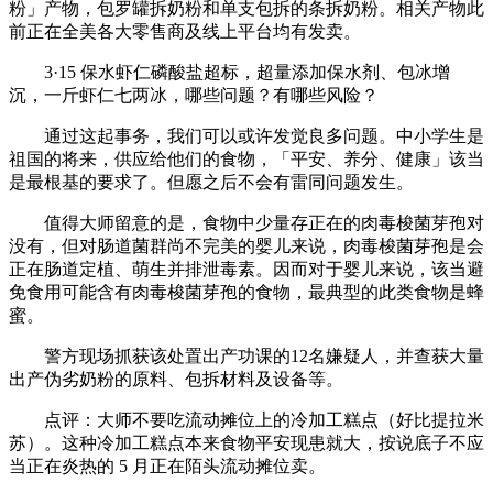
粉」产物，包罗罐拆奶粉和单支包拆的条拆奶粉。相关产物此
前正在全美各大零售商及线上平台均有发卖。
3·15 保水虾仁磷酸盐超标，超量添加保水剂、包冰增
沉，一斤虾仁七两冰，哪些问题？有哪些风险？
通过这起事务，我们可以或许发觉良多问题。中小学生是
祖国的将来，供应给他们的食物，「平安、养分、健康」该当
是最根基的要求了。但愿之后不会有雷同问题发生。
值得大师留意的是，食物中少量存正在的肉毒梭菌芽孢对
没有，但对肠道菌群尚不完美的婴儿来说，肉毒梭菌芽孢是会
正在肠道定植、萌生并排泄毒素。因而对于婴儿来说，该当避
免食用可能含有肉毒梭菌芽孢的食物，最典型的此类食物是蜂
蜜。
警方现场抓获该处置出产功课的12名嫌疑人，并查获大量
出产伪劣奶粉的原料、包拆材料及设备等。
点评：大师不要吃流动摊位上的冷加工糕点（好比提拉米
苏）。这种冷加工糕点本来食物平安现患就大，按说底子不应
当正在炎热的 5 月正在陌头流动摊位卖。