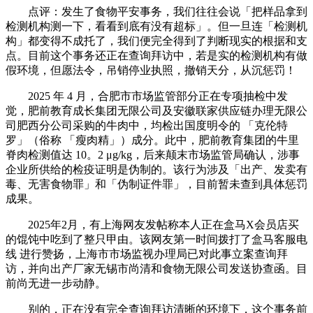
点评：发生了食物平安事务，我们往往会说「把样品拿到
检测机构测一下，看看到底有没有超标」。但一旦连「检测机
构」都变得不成托了，我们便完全得到了判断现实的根据和支
点。目前这个事务还正在查询拜访中，若是实的检测机构有做
假环境，但愿法令，吊销停业执照，撤销天分，从沉惩罚！
2025 年 4 月，合肥市市场监管部分正在专项抽检中发
觉，肥前教育成长集团无限公司及安徽联家供应链办理无限公
司肥西分公司采购的牛肉中，均检出国度明令的 「克伦特
罗」（俗称 「瘦肉精」）成分。此中，肥前教育集团的牛里
脊肉检测值达 10。2 μg/kg，后来颠末市场监管局确认，涉事
企业所供给的检疫证明是伪制的。该行为涉及「出产、发卖有
毒、无害食物罪」和「伪制证件罪」，目前暂未查到具体惩罚
成果。
2025年2月，有上海网友发帖称本人正在盒马X会员店买
的馄饨中吃到了整只甲由。该网友第一时间拨打了盒马客服电
线 进行赞扬，上海市市场监视办理局已对此事立案查询拜
访，并向出产厂家无锡市尚清和食物无限公司发送协查函。目
前尚无进一步动静。
别的，正在没有完全查询拜访清晰的环境下，这个事务前