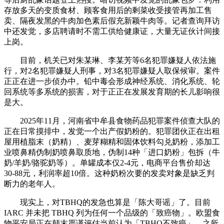
存放多天的变质食材、顾客食用后的剩菜收受接管再加工售
卖、隔夜发黑的牛肉加色素后假充新颖牛肉等。记者查询拜访
中还发觉，多店聘请时不需工供给健康证，大量无证伙计间接
上岗。
目前，机关已对朱某琳、李某芳等6名犯罪嫌疑人依法施
行，对2名犯罪嫌疑人刑事，对3名犯罪嫌疑人取保候审。案件
正正在进一步侦办中。铅中毒会形成神经系统、消化系统、轮
回系统等多系统的损害，对于正正在发展发育期的长儿影响很
是大。
2025年11月，河南省中牟县食物药品犯罪案件侦查大队的
正在日常摸排中，发觉一个出产假奶粉的。犯罪团伙正在出租
屋用植脂末（奶精）、麦芽糊精和固体饮料勾兑奶粉，添加工
业喷鼻精伪制奶喷鼻取质地，伪制14种「进口奶粉」包拆（牛
奶/羊奶/骆驼奶等）。单罐成本仅2-4元，电商平台售价却达
30-88元，利润率超10倍。这种奶粉次要的发卖对象是缺乏判
断力的老年人。
现实上，对TBHQ的发急也算是「陈大哥谣」了。目前
IARC 并未把 TBHQ 列为任何一个品级的「致癌物」。欧盟食
物平安局正在颠末严谨评估当前认为「TBHQ不致癌」。之所