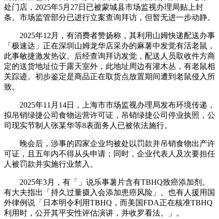
处门店，2025年5月27日已被蒙城县市场监视办理局贴上封
条。市场监管部分已进行立案查询拜访，但暂无进一步动静。
2025年12月，有消费者赞扬称，其利用山姆快递配送办事
「极速达」正在深圳山姆龙华店采办的麻薯中发觉有活老鼠，
此事敏捷激发热议。后经查询拜访发觉，配送人员取收件方商
定的送货地址位于露天室外，此地址周边有灌木丛，有老鼠相
关踪迹。初步鉴定是商品正在取货点放置期间遭到老鼠侵入所
致。
2025年11月14日，上海市市场监视办理局发布环境传递，
拟吊销绿捷公司食物运营许可证，吊销绿捷公司停业执照，公
司现实节制人张某华等8表面务人已被依法施行。
晚会后，涉事的四家企业均被处以罚款并吊销食物出产许
可证，且五年内不得从头申请；同时，企业代表人及次要担任
人被罚款并实施行业禁入。
2025年3月，有「」说乐事薯片含有TBHQ致癌添加剂。
有大夫指出「持久过量摄入会添加患癌风险」。也有人援用国
外律例说「日本明令利用TBHQ，而美国FDA正在核准TBHQ
利用时，公开其平安性评估演讲，并收罗看法。」。