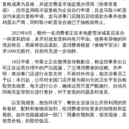
复检成果为及格，并提交费县市场监视办理局《协查答复
函》，但市监局暗示该复检为企业自行申请，且盒马取小町蛋
业均未提出复检申请。盒马涉事门店随后启动退款办事并改换
鸡蛋出产商，同时取小町蛋业合做已于抽检前终止。
2025年8月，赣州一名消费者正在本地蜜雪冰城某店采办
一杯茉莉奶绿，未开封就发觉杯内有只甲由。他将有异物的环
境反映后，商家将饮品退款。该消费者根据《食物平安法》要
求1000元赔付。目前尚无进一步动静。
18日半夜，华莱士正在微博发传教歉信，称这些事务出公
司正在运营办理中的严沉疏漏，了泛博消费者的信赖。并声
明：将涉事门店进行永世关停，不再对外停业，相关涉事员工
予以；本日起，公司对全国门店开展为期30天的卫生平安自检
取突击抽查，每天进行公示，确保运营尺度严酷施行。自动共
同相关监管部分进行查抄，对于发觉的问题及时改良。
以至我感觉，抱负环境下，餐饮企业该当公开所利用的所
有食材、配料和食物添加剂，给消费者供给更多的知情权和监
视权。如许也能裁减掉一部门「用廉价预制菜，假充现做，卖
很贵价钱」的那些饭店。