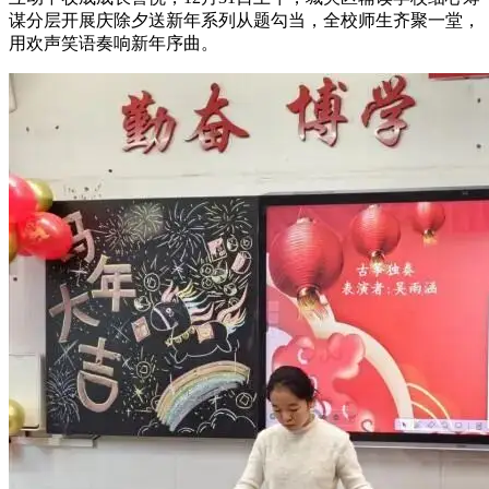
谋分层开展庆除夕送新年系列从题勾当，全校师生齐聚一堂，
用欢声笑语奏响新年序曲。