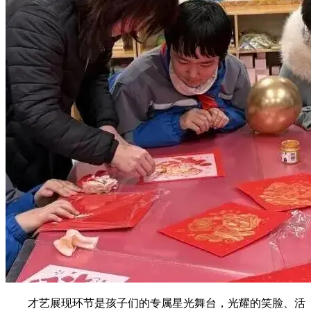
才艺展现环节是孩子们的专属星光舞台，光耀的笑脸、活