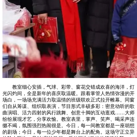
教室细心安插，气球、彩带、窗花交错成欢喜的海洋，灯
光闪灼间，全是新年的喜庆取温暖。跟着掌管人热情弥漫的开
场白，一场场充满活力取温情的班级联欢正式拉开帷幕。同窗
们自从筹谋、组织取表演，节目形式丰硕多彩：密意动听的歌
曲演唱、活力四射的风行跳舞、创意十脚的互动逛戏……大师
纷纷展现才艺，分享欢愉。教室表里，掌声、笑声、喝采声连
缀不竭，氛围强烈热闹很是。今日，每一间教室都是一座胡想
的剧场；今日，每一位少年都是舞台上的配角。这场守正立异