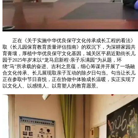
正在《关于实施中华优良保守文化传承成长工程的看法》
取《长儿园保育教育质量评估指南》的双沉下，为深耕家园共
育膏壤，厚植中华优良保守文化基因，城关区平易近勤街长儿
园于2025年岁末以“龙马启新程·亲子乐满园”为从题，环
绕“马”所承载的奋进、吉利之意蕴，细心筹谋并开展了一场融
合文化传承、长儿展现取亲子互动的除夕日勾当。勾当让长儿
正在参取中节日喜悦，正在协做中体验成长温暖，实正实现了
以文化人、以感情人、以育塑人的教育愿景。