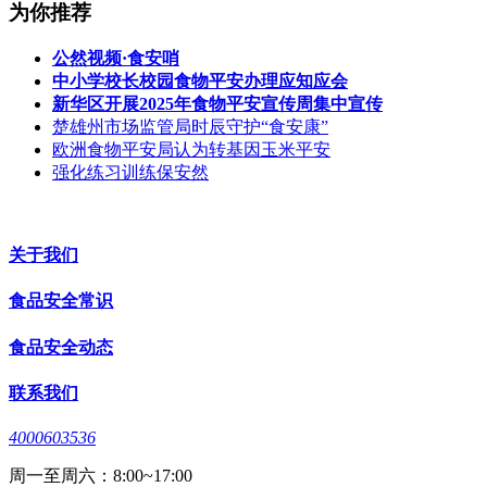
为你推荐
公然视频·食安哨
中小学校长校园食物平安办理应知应会
新华区开展2025年食物平安宣传周集中宣传
楚雄州市场监管局时辰守护“食安康”
欧洲食物平安局认为转基因玉米平安
强化练习训练保安然
关于我们
食品安全常识
食品安全动态
联系我们
4000603536
周一至周六：8:00~17:00