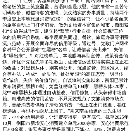
之。“上了红榜，客流量间接涨了三成！”南岳衡山脚下，土菜
馆老板的脸上笑意盈盈，言语间全是欣慰。他的餐馆一直苦守
明码标价、诚信待客的准绳，凭仗结实的办事质量，持续两个
季度登上本地旅逛消费“红榜”，的诚信背书，让不少慕名而来
的旅客自动上门打卡消费。做为文旅资本富集的城市，衡阳紧
扣“文旅兴城”计谋，建立起“监管+行业自律+社会监视”三位一
体的信用评价系统，每季度聚焦商超、餐饮、旅逛办事等消费
沉点范畴，开展全面详尽的信用评级，通过号、党政门户网坐
多种平台公开辟布“红黑榜”名单，让诚信者“亮出来”、失信
者“曝出来”。针对红榜单元，本地赐与典型宣传、政策资金倾
斜、评优评先优先等多项激励，让诚信运营获得实实正在正在
的收益；对黑榜从体，则实施公开、沉点监管、景区准入、结
合等办法，构成“一处失信、处处受限”的高压态势，明显传
送“诚信、失信”的价值导向。自该轨制实施以来，衡阳已累计
发布消费红黑榜19期，笼盖红榜单元104家、黑榜从体320家，
此中4家黑榜从体通过自动整改、信用修复，从头获得市场信
赖。精准高效的信用监管，不只无效规范了文旅消费市场次
序，更给消费者供给了清晰的消费。“现正在出门旅逛，看红
榜选店，再也不怕踩坑上当了。”常来南岳旅逛的王先生坦
言，小小的信用标签，让消费变得更、更有底气。截至2025年
10月，衡阳市新增安心消费建立单元2000余家、安心消费示范
店300余家，旅逛办事类赞扬量同比下降32。42%，消费者对