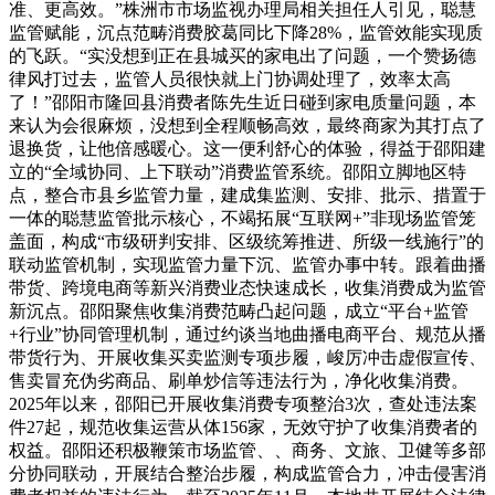
准、更高效。”株洲市市场监视办理局相关担任人引见，聪慧
监管赋能，沉点范畴消费胶葛同比下降28%，监管效能实现质
的飞跃。“实没想到正在县城买的家电出了问题，一个赞扬德
律风打过去，监管人员很快就上门协调处理了，效率太高
了！”邵阳市隆回县消费者陈先生近日碰到家电质量问题，本
来认为会很麻烦，没想到全程顺畅高效，最终商家为其打点了
退换货，让他倍感暖心。这一便利舒心的体验，得益于邵阳建
立的“全域协同、上下联动”消费监管系统。邵阳立脚地区特
点，整合市县乡监管力量，建成集监测、安排、批示、措置于
一体的聪慧监管批示核心，不竭拓展“互联网+”非现场监管笼
盖面，构成“市级研判安排、区级统筹推进、所级一线施行”的
联动监管机制，实现监管力量下沉、监管办事中转。跟着曲播
带货、跨境电商等新兴消费业态快速成长，收集消费成为监管
新沉点。邵阳聚焦收集消费范畴凸起问题，成立“平台+监管
+行业”协同管理机制，通过约谈当地曲播电商平台、规范从播
带货行为、开展收集买卖监测专项步履，峻厉冲击虚假宣传、
售卖冒充伪劣商品、刷单炒信等违法行为，净化收集消费。
2025年以来，邵阳已开展收集消费专项整治3次，查处违法案
件27起，规范收集运营从体156家，无效守护了收集消费者的
权益。邵阳还积极鞭策市场监管、、商务、文旅、卫健等多部
分协同联动，开展结合整治步履，构成监管合力，冲击侵害消