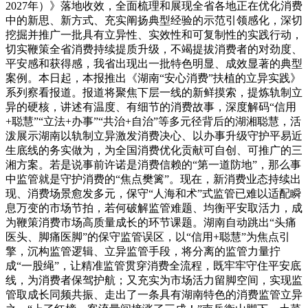
2027年）》落地收效，全面梳理和展现全省各地正在优化消费
中的新思、新方式、充实阐扬典型经验的示范引领感化，深切
挖掘并推广一批具有立异性、实效性和可复制性的实践行动，
切实鞭策全省消费持续提质升级，不竭提拔消费者的对劲度、
平安感和获得感，我省出现出一批特色明显、成效显著的典型
案例。本日起，本报推出《湖南“安心消费”扶植的立异实践》
系列察看报道。报道将聚焦下层一线的新鲜摸索，提炼轨制立
异的硬核，讲述有温度、有细节的消费故事，深度解码“信用
+聪慧”“立法+办事”“共治+自治”等多元径背后的湖湘聪慧，活
泼展示湖南以轨制立异激发消费决心、以办事升级守护平易近
生底线的务实做为，为全国消费优化贡献可自创、可推广的三
湘方案。若是说事前许诺是消费信赖的“第一道防地”，那么事
中监管就是守护消费的“焦点樊篱”。现在，新消费业态持续出
现、消费场景愈发多元，保守“人海和术”式监管已难以适配瞬
息万变的市场节拍，若何破解监管难题、均衡平安取活力，成
为鞭策消费市场高质量成长的环节课题。湖南自动跳出“头痛
医头、脚痛医脚”的保守监管误区，以“信用+聪慧”为焦点引
擎，沉构监管逻辑、立异监管手段，将分离的监管力量拧
成“一股绳”，让精准监管贯穿消费全流程，既牢牢守住平安底
线，为消费者保驾护航；又充实为市场活力留脚空间，实现监
管取成长同频共振、走出了一条具有湖南特色的消费监管立异