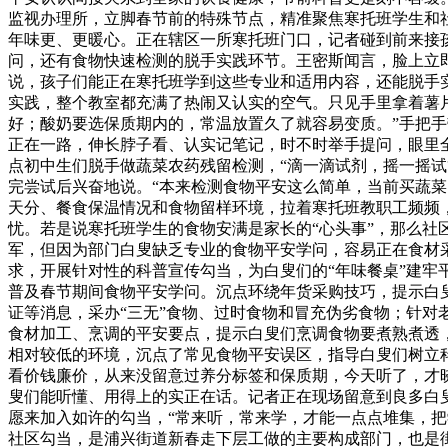
监视办理所，立脚春节前的特殊节点，精准聚焦寒托班学生和
年味更、更暖心。正在辖区一所寒托班门口，记者碰到前来接
问，还有食物快速检测的脱手实践环节。王密斯闻言，脸上立
说，孩子们能正在寒托班学到这些专业和适用内容，还能脱手
实践，整个教室都充满了热闹又认实的空气。只见手里拿着薯
好；酸奶要选保质期内的，常温放置久了就容易变质。”手把
正在一路，伸长脖子看、认实记笔记，时不时举手提问，眼里
点初中生们脱手做蔬菜农药残留检测，“滴一滴试剂，摇一摇
完尝试后兴奋地说。“本来检测食物平安这么简单，当前买蔬
天分、餐食保温情况和食物留样环境，拉着寒托班教职工频频
忧。若是说寒托班学生的食物安满是家长的“心头事”，那么社
军，但因为部门白叟缺乏专业的食物平安学问，容易正在食材
求，开展针对性的科普宣传勾当，为白叟们的“年味餐桌”建
普及春节期间食物平安学问。沉点环绕年货采购技巧，提示白
证等消息，采办“三无”食物、过时食物和冒充伪劣食物；针
食材加工、烹调的平安要点，提示白叟们烹调食物要煮熟煮透
相对较低的环境，沉点了常见食物平安误区，指导白叟们树立
看价钱廉价，从来没留意过养分标签和保质期，今天听了，才
叟们能听懂、用得上的实正在话。记者正在现场留意到良多白
愿来加入如许的勾当，“常来听，常来学，才能一点点堆集，
社区勾当，是浦兴街道新春走下层工做的主要构成部门，也是