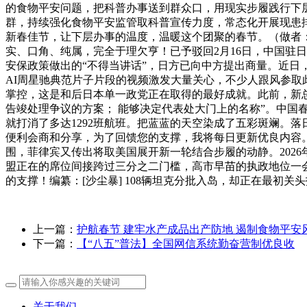
的食物平安问题，把科普办事送到群众口，用现实步履践行下
群，持续强化食物平安监管取科普宣传力度，常态化开展现患
新春佳节，让下层办事的温度，温暖这个团聚的春节。（做者：
实、口角、纯属，完全于理欠亨！已予驳回2月16日，中国驻
安保政策做出的“不得当讲话”，日方已向中方提出商量。近日，
AI周星驰典范片子片段的视频激发大量关心，不少人跟风参取此
掌控，这是和后日本单一政党正在取得的最好成就。此前，新总
告竣处理争议的方案； 能够决定代表处大门上的名称”。中
就打消了多达1292班航班。把蓝蓝的天空染成了五彩斑斓。
便利会商和分享，为了回馈您的支撑，我将每日更新优良内容。
围，菲律宾又传出将取美国展开新一轮结合步履的动静。2026
盟正在的席位间接跨过三分之二门槛，高市早苗的执政地位一
的支撑！编纂：[沙尘暴] 108辆坦克分批入岛，却正在最初
上一篇：
护航春节 建牢水产成品出产防地 遏制食物平安
下一篇：
【“八五”普法】全国网信系统勤奋营制优良收
关于我们