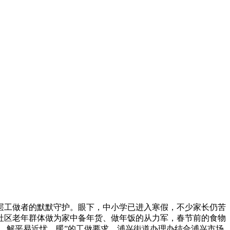
工做者的默默守护。眼下，中小学已进入寒假，不少家长仍苦
社区老年群体做为家中备年货、做年饭的从力军，春节前的食物
、解平易近忧、暖”的工做要求，浦兴街道办理办结合浦兴市场