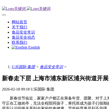
网站首页
关于我们
食品安全常识
食品安全动态
联系我们
English
U乐国际·集团
>
食品安全常识
>
新春走下层 上海市浦东新区浦兴街道开
2026-02-18 09:18
U乐国际·集团
新春佳节临近，家家户户都正在筹备年货、团聚。对于上海
守正在工做岗亭，无法全程陪同孩子，寒托班成为孩子们假期
平安认识间接关系到全家的饮食健康，节前科普更是刻不容缓。