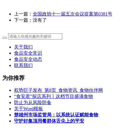
上一篇：
全国政协十一届五次会议提案第0381号
下一篇：没有了
关于我们
食品安全常识
食品安全动态
联系我们
为你推荐
权势巨子发布_第8页_食物资讯_食物伙伴网
“食安君”探店系列丨这档节目盛满食物
防止为从风险防备
关于Word模板
楚雄州市场监管局：以系统认证赋能食物
守护好集顶用餐群体舌尖上的平安