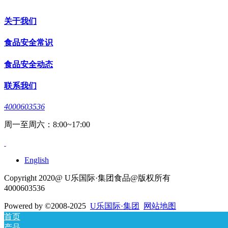
关于我们
食品安全常识
食品安全动态
联系我们
4000603536
周一至周六：8:00~17:00
English
Copyright 2020@ U乐国际·集团食品@版权所有
4000603536
Powered by
©2008-2025
U乐国际·集团
网站地图
首页
产品