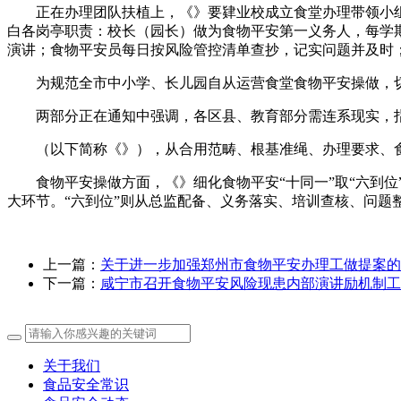
正在办理团队扶植上，《》要肄业校成立食堂办理带领小组
白各岗亭职责：校长（园长）做为食物平安第一义务人，每学
演讲；食物平安员每日按风险管控清单查抄，记实问题并及时
为规范全市中小学、长儿园自从运营食堂食物平安操做，切
两部分正在通知中强调，各区县、教育部分需连系现实，指
（以下简称《》），从合用范畴、根基准绳、办理要求、食
食物平安操做方面，《》细化食物平安“十同一”取“六到位
大环节。“六到位”则从总监配备、义务落实、培训查核、问
上一篇：
关于进一步加强郑州市食物平安办理工做提案的
下一篇：
咸宁市召开食物平安风险现患内部演讲励机制工
关于我们
食品安全常识