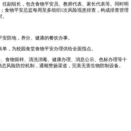
任副组长，包含食物平安员、教师代表、家长代表等。同时明
；食物平安总监每周至多组织1次风险现患排查，构成排查管理
时。
平安防地，养分、健康的餐饮办事。
单，为校园食堂食物平安办理供给全面指点。
餐、食物留样、清洗消毒、健康办理、消息公示、色标办理等十
动态风险防控机制，通顺赞扬渠道，完美无害生物防制设备。