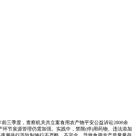
年前三季度，查察机关共立案食用农产物平安公益诉讼2800余
产环节泉源管理仍需加强。实践中，禁限(停)用药物、违法添加
码逃溯并行等轨制施行不严酷、不完全，导致食用农产质量量存