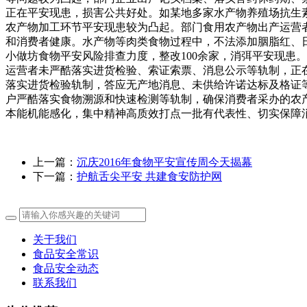
正在平安现患，损害公共好处。如某地多家水产物养殖场抗生
农产物加工环节平安现患较为凸起。部门食用农产物出产运营
和消费者健康。水产物等肉类食物过程中，不法添加胭脂红、
小做坊食物平安风险排查力度，整改100余家，消弭平安现患
运营者未严酷落实进货检验、索证索票、消息公示等轨制，正
落实进货检验轨制，答应无产地消息、未供给许诺达标及格证
户严酷落实食物溯源和快速检测等轨制，确保消费者采办的农
本能机能感化，集中精神高质效打点一批有代表性、切实保障
上一篇：
沉庆2016年食物平安宣传周今天揭幕
下一篇：
护航舌尖平安 共建食安防护网
关于我们
食品安全常识
食品安全动态
联系我们