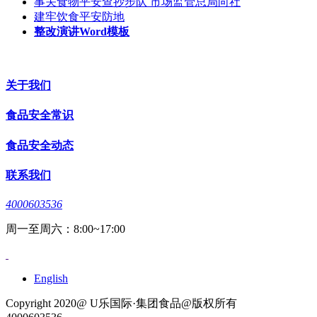
事关食物平安查抄步队 市场监管总局向社
建牢饮食平安防地
整改演讲Word模板
关于我们
食品安全常识
食品安全动态
联系我们
4000603536
周一至周六：8:00~17:00
English
Copyright 2020@ U乐国际·集团食品@版权所有