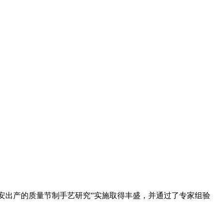
安出产的质量节制手艺研究”实施取得丰盛，并通过了专家组验