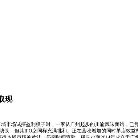
取现
域市场试探盈利模子时，一家从广州起步的川渝风味面馆，已凭仗
势头，但其IPO之同样充满挑和。正在营收增加的同时单店效
获得本钱市场的承认，仍需时间查验。碰见小面2014年成立于