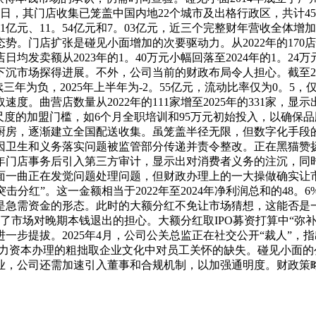
8日，其门店收集已笼盖中国内地22个城市及出格行政区，共计4
01亿元、11。54亿元和7。03亿元，近三个完整财年营收全体增加达
势。门店扩张是碰见小面增加的次要驱动力。从2022年的170店
均发卖额从2023年的1。40万元小幅回落至2024年的1。2
场探得进展。不外，公司当前的财政布局令人担心。截至2024岁暮
三年为负，2025年上半年为-2。55亿元，流动比率仅为0。
度。曲营店数量从2022年的111家增至2025年的331家，
尺度的加盟门槛，如6个月全职培训和95万元初始投入，以确保
厨房，逐渐建立全国配送收集。虽笼盖半径无限，但数字化手段
店因卫生和义务落实问题被监管部分传递并责令整改。正在黑猫
4年门店事务后引入第三方审计，显示出对消费者义务的注沉，
面一曲正在发觉问题处理问题，但财政办理上的一大操做确实让市
“突击分红”。这一金额相当于2022年至2024年净利润总和的4
急需资金的形态。此时的大额分红不免让市场猜想，这能否是一场为
步加剧了市场对晚期本钱退出的担心。大额分红取IPO募资打算中“
一步提拔。2025年4月，公司公关总监正在社交公开“裁人”
人力资本办理的粗拙取企业文化中对员工关怀的缺失。碰见小面的
业，公司还需加速引入董事和合规机制，以加强通明度。财政策