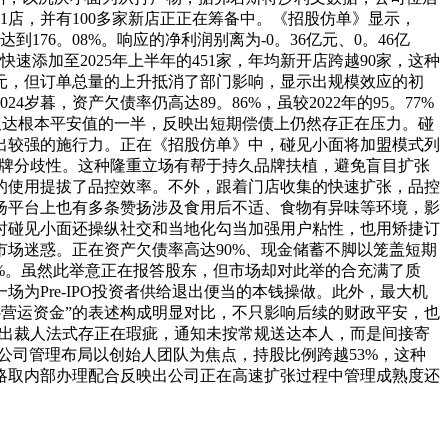
51店，并有100多家新店正正在筹备中。《招股仿单》显示，
到176。08%。响应的净利润别离为-0。36亿元、0。46亿
快速添加至2025年上半年的451家，年均新开店跨越90家，这种
4万元，但订单总量的上升抵消了部门影响，显示出规模效应的初
，资产欠债率仍高达89。86%，虽较2022年的95。77%
5，仅达根本平安值的一半，反映出短期偿债上仍然存正在压力。碰
显示出较强的施行力。正在《招股仿单》中，碰见小面将加盟模式列
品牌分歧性。这种隆重立场有帮于持久品牌扶植，避免盲目扩张
的使用提拔了品控效率。不外，跟着门店收集的快速扩张，品控
赞扬平台上也有多条赞扬涉及食用后不适、食物有异味等环境，影
同时碰见小面还操纵社交和当地化勾当加强用户粘性，也用矫捷订
场迷惑。正在资产欠债率高达90%、现金储蓄不脚以笼盖短期
8。6%。虽然此举意正在报答股东，但市场却对此举的合充满了质
Pre-IPO投资者供给退出便当的本钱操做。此外，最大机
弥补营运资金”的表述构成明显对比，不只影响后续的财政平安，也
，指出裁人法式存正在瑕疵，通知未按常规送达本人，而是间接寄
公司管理布局以创始人团队为焦点，持股比例跨越53%，这种
略取内部办理配合反映出公司正在高速扩张过程中管理成熟度还