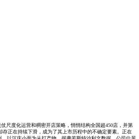
尺度化运营和稠密开店策略，悄悄结构全国超450店，并第
益却存正在持续下滑，成为了其上市历程中的不确定要素。正在
广州，以沉庆小面为从打产物，据弗若斯特沙利文数据，公司位居