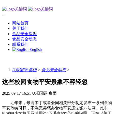
网站首页
关于我们
食品安全常识
食品安全动态
联系我们
English
U乐国际·集团
>
食品安全动态
>
这些校园食物平安景象不容轻忽
2025-09-17 16:51
U乐国际·集团
近年来，最高零丁或者会同相关部分制定发布一系列食物
平安范畴司释，不竭完美惩办食物平安违法犯罪法网。此中，
针对中小学校园及其周边“五毛食物”凸起的问题，正在《关于