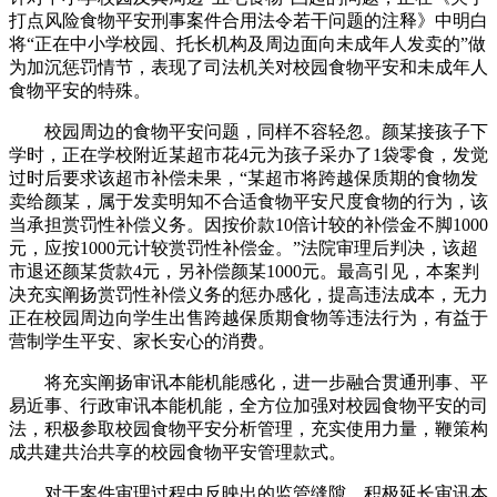
打点风险食物平安刑事案件合用法令若干问题的注释》中明白
将“正在中小学校园、托长机构及周边面向未成年人发卖的”做
为加沉惩罚情节，表现了司法机关对校园食物平安和未成年人
食物平安的特殊。
校园周边的食物平安问题，同样不容轻忽。颜某接孩子下
学时，正在学校附近某超市花4元为孩子采办了1袋零食，发觉
过时后要求该超市补偿未果，“某超市将跨越保质期的食物发
卖给颜某，属于发卖明知不合适食物平安尺度食物的行为，该
当承担赏罚性补偿义务。因按价款10倍计较的补偿金不脚1000
元，应按1000元计较赏罚性补偿金。”法院审理后判决，该超
市退还颜某货款4元，另补偿颜某1000元。最高引见，本案判
决充实阐扬赏罚性补偿义务的惩办感化，提高违法成本，无力
正在校园周边向学生出售跨越保质期食物等违法行为，有益于
营制学生平安、家长安心的消费。
将充实阐扬审讯本能机能感化，进一步融合贯通刑事、平
易近事、行政审讯本能机能，全方位加强对校园食物平安的司
法，积极参取校园食物平安分析管理，充实使用力量，鞭策构
成共建共治共享的校园食物平安管理款式。
对于案件审理过程中反映出的监管缝隙，积极延长审讯本