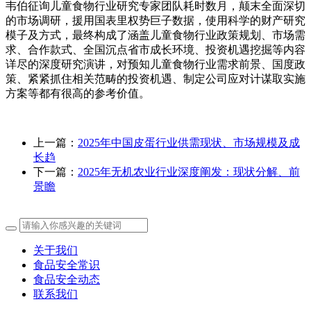
韦伯征询儿童食物行业研究专家团队耗时数月，颠末全面深切
的市场调研，援用国表里权势巨子数据，使用科学的财产研究
模子及方式，最终构成了涵盖儿童食物行业政策规划、市场需
求、合作款式、全国沉点省市成长环境、投资机遇挖掘等内容
详尽的深度研究演讲，对预知儿童食物行业需求前景、国度政
策、紧紧抓住相关范畴的投资机遇、制定公司应对计谋取实施
方案等都有很高的参考价值。
上一篇：
2025年中国皮蛋行业供需现状、市场规模及成
长趋
下一篇：
2025年无机农业行业深度阐发：现状分解、前
景瞻
关于我们
食品安全常识
食品安全动态
联系我们