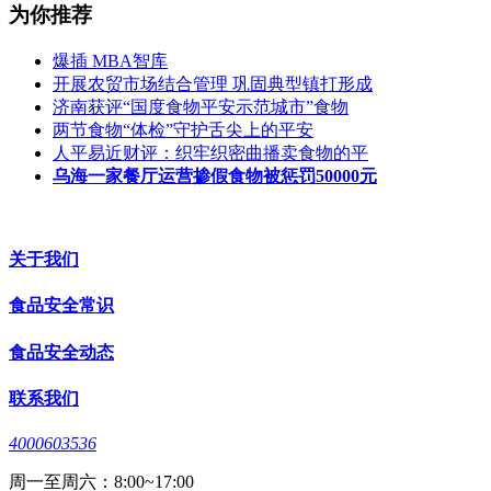
为你推荐
爆插 MBA智库
开展农贸市场结合管理 巩固典型镇打形成
济南获评“国度食物平安示范城市”食物
两节食物“体检”守护舌尖上的平安
人平易近财评：织牢织密曲播卖食物的平
乌海一家餐厅运营掺假食物被惩罚50000元
关于我们
食品安全常识
食品安全动态
联系我们
4000603536
周一至周六：8:00~17:00