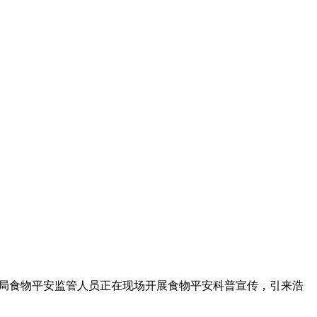
管局食物平安监管人员正在现场开展食物平安科普宣传，引来浩