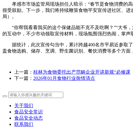
孝感市市场监管局现场担任人暗示：“春节是食物消费的高峰
很受鼓励。下一步，我们将持续鞭策食物平安宣传进社区、进农
局）。
“你帮我看看我买的这个保健品能不克不及吃啊？”“大爷，
的互动中，不少市动领取宣传材料，现场氛围强烈热闹，掌声
据统计，此次宣传勾当中，累计跨越400名市平易近参取了食
盖食物选购、储存、烹调、野生菌识别、餐饮消费等多个方面
上一篇：
桂林为食物委托出产范畴企业开讲新规“必修课
下一篇：
2026年01月食物行业舆情清点
关于我们
食品安全常识
食品安全动态
联系我们