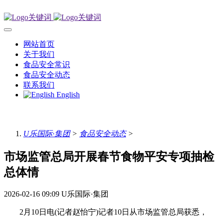
网站首页
关于我们
食品安全常识
食品安全动态
联系我们
English
U乐国际·集团
>
食品安全动态
>
市场监管总局开展春节食物平安专项抽检
总体情
2026-02-16 09:09
U乐国际·集团
2月10日电(记者赵怡宁)记者10日从市场监管总局获悉，