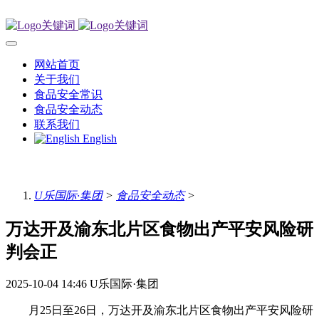
网站首页
关于我们
食品安全常识
食品安全动态
联系我们
English
U乐国际·集团
>
食品安全动态
>
万达开及渝东北片区食物出产平安风险研
判会正
2025-10-04 14:46
U乐国际·集团
月25日至26日，万达开及渝东北片区食物出产平安风险研