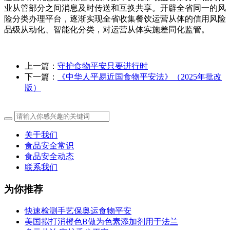
业从管部分之间消息及时传送和互换共享。开辟全省同一的风
险分类办理平台，逐渐实现全省收集餐饮运营从体的信用风险
品级从动化、智能化分类，对运营从体实施差同化监管。
上一篇：
守护食物平安只要进行时
下一篇：
《中华人平易近国食物平安法》（2025年批改
版）
关于我们
食品安全常识
食品安全动态
联系我们
为你推荐
快速检测手艺保奥运食物平安
美国拟打消橙色B做为色素添加剂用于法兰