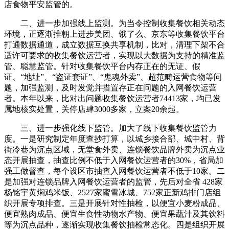
店食物平安监管的。
二、进一步加强线上监测。为当令控制收集餐饮相关动态
环境，正逐渐推朝上进步美团、饿了么、京东等收集餐饮平台
打通数据通道，成立数据互换共享机制，比对，清理下架不合
适许可要求的收集餐饮运营者，实现以大数据为支持的精准监
管、聪慧监管。针对收集餐饮平台内存正在的无证、假
证、“地址”、“盗证套证”、“鬼魂外卖”、超范畴运营食物等问
题，加强监测，及时发觉并措置存正在问题的入网餐饮运营
者。本年以来，比对出问题收集餐饮运营者74413家，均已发
属地核实处置，关停店肆3000多家，立案20余起。
三、进一步强化线下监管。加大了线下收集餐饮监管力
度。一是研究制定年度查抄打算，以城乡接合部、城中村、背
街冷巷为沉点区域，无堂食外卖、连锁餐饮品牌外卖为沉点业
态开展抽查，抽查比例不低于入网餐饮运营者的30%，省局加
强工做督查，每个设区市抽查入网餐饮运营者不低于10家。二
是加强对连锁品牌入网餐饮运营者的监管，先后对全省 428家
杨铭宇黄焖鸡米饭、2527家蜜雪冰城、752家正新鸡排门店组
织开展专项排查。三是开展针对性抽检，以便宜小麦粉成品、
便宜熟肉成品、便宜生食性动物水产物、便宜果蔬汁及其饮料
等为沉点品种，逐渐实现收集餐饮抽检常态化。四是组织开展