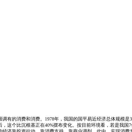
的消费和消费。1978年，我国的国平易近经济总体规模是360
但进入后，这个比沉根基正在40%摆布变化。按目前环境看，若是我
的经济靠投资拉动、靠消费支持、靠商业调剂。此中，实现消费