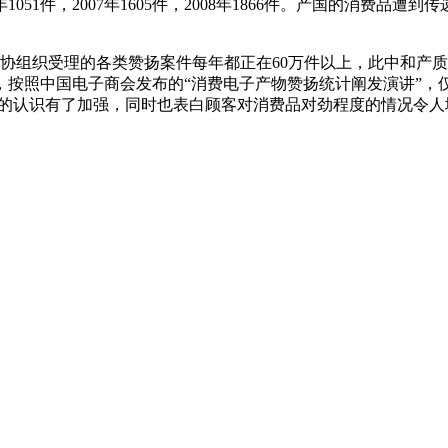
，2007年1605件，2008年1866件。产国的消费品遭到传递的次
组织受理的各类赞扬案件每年都正在60万件以上，此中和产质量
照中国电子商会发布的“消费电子产物赞扬统计阐发演讲”，仅20
者的认识有了加强，同时也表白顾客对消费品对劲程度的情况令人