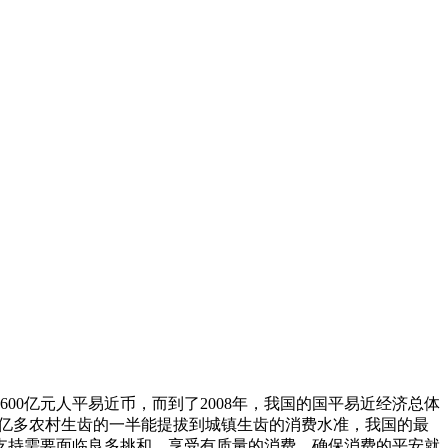
0亿元人平易近币，而到了2008年，我国的国平易近经济总体
国7亿多农村生齿的一半能提拔到城镇生齿的消费水准，我国的最
支持需要面临良多挑和，享受有质量的消费、确保消费的平安就