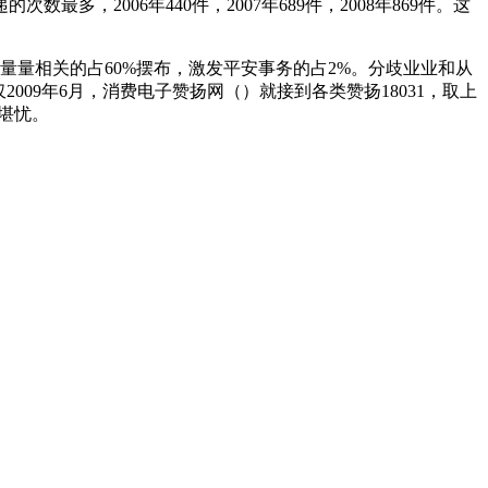
数最多，2006年440件，2007年689件，2008年869件。这
量相关的占60%摆布，激发平安事务的占2%。分歧业业和从
09年6月，消费电子赞扬网（）就接到各类赞扬18031，取上
堪忧。