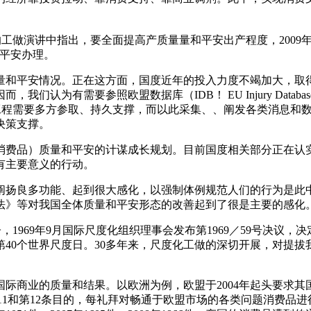
工做演讲中指出，要全面提高产质量量和平安出产程度，2009
和平安办理。
和平安情况。正在这方面，国度近年的投入力度不竭加大，取得
要参照欧盟数据库（IDB！ EU Injury Database）和美国国
的消费品数据库。这一工程需要多方参取、持久支撑，而以此采集、、阐发
决策支撑。
费品）质量和平安的计谋成长规划。目前国度相关部分正在认实
有主要意义的行动。
扬良多功能、起到很大感化，以强制体例规范人们的行为是此中
法》等对我国全体质量和平安形态的改善起到了很是主要的感化
1969年9月国际尺度化组织理事会发布第1969／59号决议，决定
是第40个世界尺度日。30多年来，尺度化工做的深切开展，对提
量和结果。以欧洲为例，欧盟于2004年起头要求其国全面实施《通
系统次要按照GPSD第11和第12条目的，每礼拜对畅通于欧盟市场的各类问