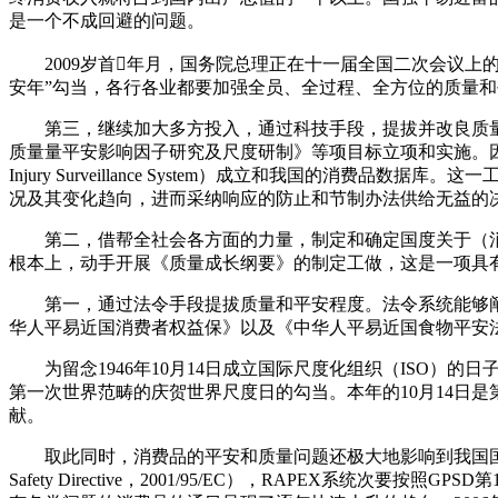
是一个不成回避的问题。
2009岁首年月，国务院总理正在十一届全国二次会议上的
安年”勾当，各行各业都要加强全员、全过程、全方位的质量
第三，继续加大多方投入，通过科技手段，提拔并改良质量
质量量平安影响因子研究及尺度研制》等项目标立项和实施。因而，我们认为有需
Injury Surveillance System）成立和我国
况及其变化趋向，进而采纳响应的防止和节制办法供给无益的
第二，借帮全社会各方面的力量，制定和确定国度关于（消
根本上，动手开展《质量成长纲要》的制定工做，这是一项具
第一，通过法令手段提拔质量和平安程度。法令系统能够阐
华人平易近国消费者权益保》以及《中华人平易近国食物平安
为留念1946年10月14日成立国际尺度化组织（ISO）的日子，
第一次世界范畴的庆贺世界尺度日的勾当。本年的10月14日
献。
取此同时，消费品的平安和质量问题还极大地影响到我国国际商业的质
Safety Directive，2001/95/EC），RAPEX