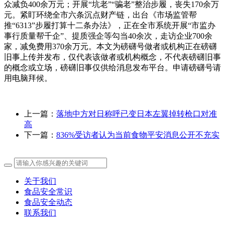
众减负400余万元；开展“坑老”“骗老”整治步履，丧失170余万
元。紧盯环绕全市六条沉点财产链，出台《市场监管帮
推“6313”步履打算十二条办法》，正在全市系统开展“市监办
事行质量帮千企”、提质强企等勾当40余次，走访企业700余
家，减免费用370余万元。本文为磅礴号做者或机构正在磅礴
旧事上传并发布，仅代表该做者或机构概念，不代表磅礴旧事
的概念或立场，磅礴旧事仅供给消息发布平台。申请磅礴号请
用电脑拜候。
上一篇：
落地中方对日称呼已变日本左翼掉转枪口对准
高
下一篇：
836%受访者认为当前食物平安消息公开不充实
关于我们
食品安全常识
食品安全动态
联系我们