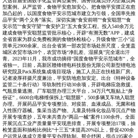
入选首届全国数字化监管典型案例、国务院减负办为企减负典
型案例。从严监管，食物平安愈加安心。把食物平安摆正在愈
加凸起的，以国度食物平安示范城市建立为引领，全国率先推
品平安“两个义务”落实。深切实施“食安前哨”“食安聪慧”“食
安示范”“食安守望”“食安护卫”五大食安工程。投入540余万元
建成食物平安聪慧监管批示核心，开辟“有溯无数”APP，建成
全省首家为群众免费检测的食物快检核心，升级食物“三小”运
营单元2900余家。出台全省第一部农贸市场处所尺度，全笼盖
城区农贸市场28个，农贸市场“净乱差、湿腥臭”完全退出汗
青。2023年11月，我市成功摘得“国度食物平安示范城市”，全
省独一。日前，高新区赣锋锂电科技股份无限公司新型锂电池
研究院及Pack系统集成项目现场，施工人员正在扶植新厂房。
记者凌厚祥摄尺度兼治，平安防地愈加安定。出台《特种设备
监管二十条行动》等轨制性行动30余项，开辟电梯应急救援、
气瓶质量逃溯、厂车聪慧办理三大平台，34万只气瓶贴上“身
份证”，6600台电梯维保拆上“聪慧眼”，500多辆叉车纳入聪慧
办理。开展药品平安专项整治、对疫苗、血液成品、无菌和植
入性医疗器械、集采当选产物、儿童及特殊化妆品等沉点产物
开展专项查抄，五年来共查办“两品一械”案件1100余件。全面
开展沉点工业产质量量平安现患排查，开展专项整治17项，抽
检笼盖面和抽检比例比“十三五”末提高20%以上，督促4200余
户运营从体成立质量平安办理轨制。帮企纾困，指点195家企