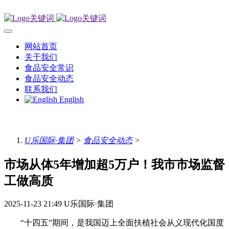
网站首页
关于我们
食品安全常识
食品安全动态
联系我们
English
U乐国际·集团
>
食品安全动态
>
市场从体5年增加超5万户！我市市场监督
工做高质
2025-11-23 21:49
U乐国际·集团
“十四五”期间，是我国迈上全面扶植社会从义现代化国度