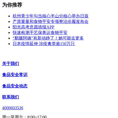
为你推荐
杭州青少年勾当核心半山分核心举办日孩
产质量量和食物平安专项整治步履发布会
阳光高考意愿填报APP
快速检测手艺保奥运食物平安
“鹅腿阿姨”有新动静了！她可能去更多
日本疫情延伸 涉疫禽类逾150万只
关于我们
食品安全常识
食品安全动态
联系我们
4000603536
周一至周六：8:00~17:00