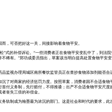
而，可否把好这一关，间接影响着食物平安。
”式的补偿诉讼。“一些消费者正在食物平安变乱中了，到法院
并不稀有。”郑功成委员指出，草案该当明白提高处置食物平安
品监视办理局城区南所餐饮监管员正在查抄食物添加剂能否合适
沉了对商家的经济惩罚力度。按照草案，消费者因不合适食物平
行首付义务制，先行赔付，不得推诿；出产不合适食物平安尺度
或者丧失三倍的补偿金。
务轨制成为翰墨最为浓沉的部门。这是社会和时代的要求，此次