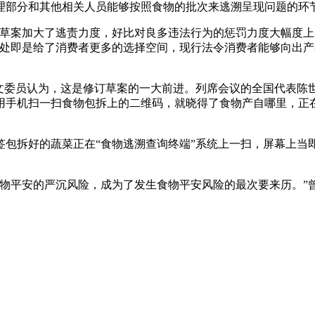
理部分和其他相关人员能够按照食物的批次来逃溯呈现问题的环
案加大了逃责力度，好比对良多违法行为的惩罚力度大幅度上
之处即是给了消费者更多的选择空间，现行法令消费者能够向出
委员认为，这是修订草案的一大前进。列席会议的全国代表陈
用手机扫一扫食物包拆上的二维码，就晓得了食物产自哪里，正
拆好的蔬菜正在“食物逃溯查询终端”系统上一扫，屏幕上当
平安的严沉风险，成为了发生食物平安风险的最次要来历。”