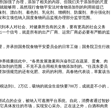
剂加强了办理，添加了相关的内容。但我们关于添加剂的尺度
的就能够用，虽然现行食物平安法对食物添加剂的利用前提已
味剂、漂白剂、着色剂、乳化剂、增稠剂、防腐剂、养分强化剂
发和立项也纳入国度食物药品监视办理部分监管范围。
识到本人对社会、对健康所负有的义务，要有更高的社会义务
出一个信号，就是所有的出产厂商、运营厂商必必要有严酷的监
，并承担国务院食物平安委员会的日常工做；国务院卫生行政
养殖囊括此中。“各类发展激素和兴奋剂正在蔬菜、蛋禽、肉
添加剂的范围，不克不及合用相关食物添加剂的。”任茂东委员
要加强规范的还有化肥、农药的利用。高春艳代表说，草案该当
到1。2万亿，吸纳的就业生齿快要700万，成就是不小的，
期试点的企业，被纳入可逃溯平台系统。自此，消费者通过智妙
到它具体发往的市场，实现安心采办。正在这之外，白酒和肉类