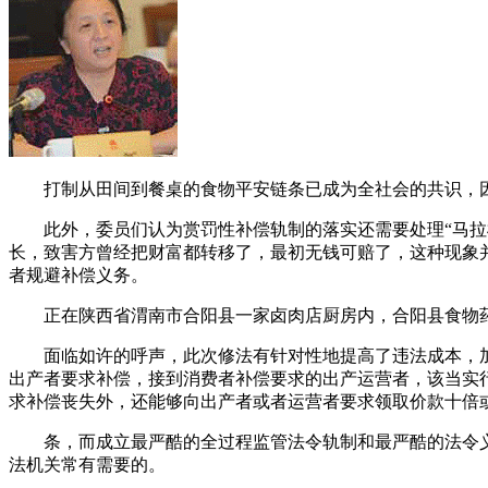
打制从田间到餐桌的食物平安链条已成为全社会的共识，因
此外，委员们认为赏罚性补偿轨制的落实还需要处理“马拉松
长，致害方曾经把财富都转移了，最初无钱可赔了，这种现象
者规避补偿义务。
正在陕西省渭南市合阳县一家卤肉店厨房内，合阳县食物药
面临如许的呼声，此次修法有针对性地提高了违法成本，加
出产者要求补偿，接到消费者补偿要求的出产运营者，该当实
求补偿丧失外，还能够向出产者或者运营者要求领取价款十倍
条，而成立最严酷的全过程监管法令轨制和最严酷的法令义
法机关常有需要的。