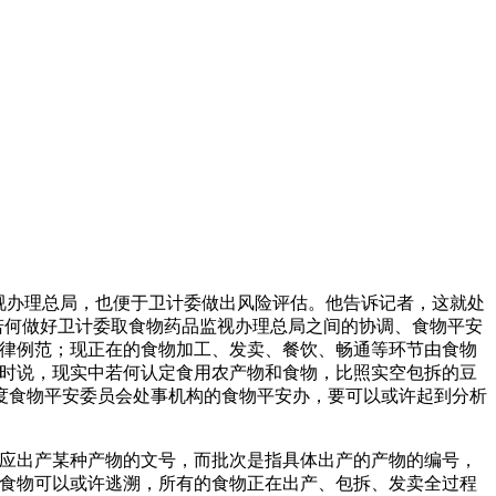
视办理总局，也便于卫计委做出风险评估。他告诉记者，这就处
若何做好卫计委取食物药品监视办理总局之间的协调、食物平安
安律例范；现正在的食物加工、发卖、餐饮、畅通等环节由食物
访时说，现实中若何认定食用农产物和食物，比照实空包拆的豆
度食物平安委员会处事机构的食物平安办，要可以或许起到分析
应出产某种产物的文号，而批次是指具体出产的产物的编号，
保食物可以或许逃溯，所有的食物正在出产、包拆、发卖全过程