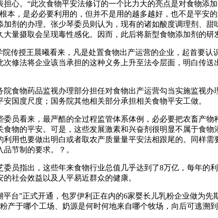
心。“此次食物平安法修订的一个比力大的亮点是对食物添加
的根本，是必必要利用的，但并不是用的越多越好，也不是平安
添加剂的办理。张少琴委员则认为，现有的诸如酸度调理剂、甜
久大量摄取会呈现毒性感化。因而，此后将新型食物添加剂的研
院传授王晨曦看来，凡是处置食物出产运营的企业，起首要认
此次修法将企业该当承担的这种义务上升至法令层面，明白传送
院食物药品监视办理部分担任对食物出产运营勾当实施监视办理
平安国度尺度；国务院其他相关部分承担相关食物平安工做。
员看来，最严酷的全过程监管体系体例，必必要把农畜产物种
关食物的平安。可是，这些发展激素和兴奋剂很明显不属于食物
的利用也要做出明白或者取农产质量量平安法相跟尾的。同样需
入品节制的要求。？。
员指出，这些年来食物行业总值几乎达到了8万亿，每年的利税达
安的社会效益以及人平易近群众的健康。
平台”正式开通，包罗伊利正在内的6家婴长儿乳粉企业做为先
奶粉产于哪个工场、奶源是何时何地来自哪个牧场，向后可逃溯