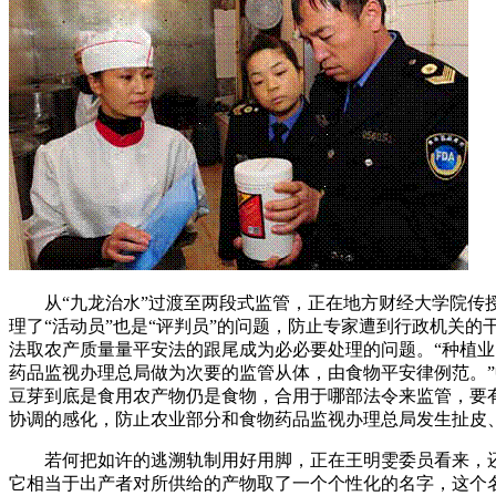
从“九龙治水”过渡至两段式监管，正在地方财经大学院传授
理了“活动员”也是“评判员”的问题，防止专家遭到行政机关
法取农产质量量平安法的跟尾成为必必要处理的问题。“种植
药品监视办理总局做为次要的监管从体，由食物平安律例范。
豆芽到底是食用农产物仍是食物，合用于哪部法令来监管，要
协调的感化，防止农业部分和食物药品监视办理总局发生扯皮
若何把如许的逃溯轨制用好用脚，正在王明雯委员看来，还应
它相当于出产者对所供给的产物取了一个个性化的名字，这个