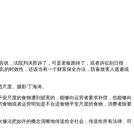
告状，法院判决胜诉了，可是老板跑掉了，或者诉讼刻日很
变乱的时效性，还该当有一个财富保全办法，防备致害人逃避或
尺度。摄影/丁海涛。
安尺度的食物遭到损害的，能够向运营者要求补偿，也能够向
的食物或者运营明知是不合适食物平安尺度的食物，消费者除要
修法把如许的概念清晰地传送给全社会，传送给所有法律、司