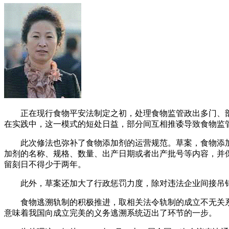
正在现行食物平安法制定之初，处理食物监管政出多门、部分
在实践中，这一模式的短处日益，部分间互相推诿导致食物监
此次修法也弥补了食物添加剂的运营规范。草案，食物添加
加剂的名称、规格、数量、出产日期或者出产批号等内容，并
留刻日不得少于两年。
此外，草案还加大了行政惩罚力度，除对违法企业间接吊销
食物逃溯轨制的积极推进，取相关法令轨制的成立不无关系。
意味着我国向成立完美的义务逃溯系统迈出了环节的一步。