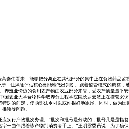
高秦伟看来，能够把分离正在其他部分的集中正在食物药品监
的干涉，让风险评估核心更能地做出判断。跟着监管模式的调整，
业、养殖业傍边的食用农产物由农业部分来管，受农产质量量平
”中国农业大学食物科学取养分工程学院院长罗云波正在接管采
有特殊的商定，使两部法令可以或许很好地跟尾。同时，做为国
、推诿等问题。
实行产物批次办理。“批次和批号是分歧的，批号凡是是指答
名字一曲伴跟着该产物到消费者手上。”王明雯委员说，为了确