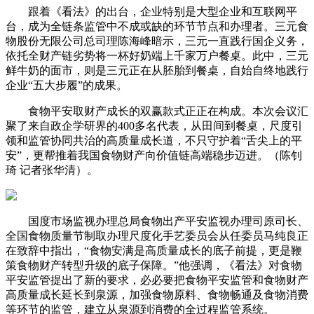
跟着《看法》的出台，企业特别是大型企业和互联网平
台，成为全链条监管中不成或缺的环节节点和办理者。三元食
物股份无限公司总司理陈海峰暗示，三元一直践行国企义务，
依托全财产链劣势将一杯好奶端上千家万户餐桌。此中，三元
鲜牛奶的面市，则是三元正在从胚胎到餐桌，自始自终地践行
企业“五大步履”的成果。
食物平安取财产成长的双赢款式正正在构成。本次会议汇
聚了来自政企学研界的400多名代表，从田间到餐桌，尺度引
领和监管协同共治的高质量成长道，不只守护着“舌尖上的平
安”，更帮推着我国食物财产向价值链高端稳步迈进。（陈钊
琦 记者张华清）。
国度市场监视办理总局食物出产平安监视办理司原司长、
全国食物质量节制取办理尺度化手艺委员会从任委员马纯良正
在致辞中指出，“食物安满是高质量成长的底子前提，更是鞭
策食物财产转型升级的底子保障。”他强调，《看法》对食物
平安监管提出了新的要求，必必要把食物平安监管和食物财产
高质量成长延长到泉源，加强食物原料、食物畅通及食物消费
等环节的监管，建立从泉源到消费的全过程监管系统。