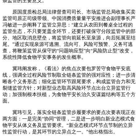
条监管的主要意义。
原国度质检总局法律督查司司长、市场监管总局收集买卖
监管司原正司级带领、中国消费质量量平安推进会副理事长严
冯敏进一步阐释了监管立异思：“建立从农田到餐桌全过程的
监管生态，不只要笼盖全环节，还要打破保守分段监管中的部
分、地区取消息壁垒，将监管向前延长至泉源，向后拓展至结
尾。”通过实现泉源可逃溯、流向可、风险可预警、义务可逃
查，将鞭策监管从保守的“问题响应型”向“风险防止型”改变，
系统性降低食物平安事务的发生概率。
冀玮阐发称，《看法》的焦点次要包罗苦守食物平安底
线，强调全过程风险节制取全链条监管的强对应性；进一步清
晰各个义务形态；细化监管环节跟尾要求，构成监管合力和无
裂缝监管方针；对新型业态取高风险环节点出台立异监管行
动；加强制根本扶植，为食物平安长治久安谋篇结构等五个方
面。
冀玮引见，落实全链条监管步履要求的要点次要表现正在
两方面：一是完美“协同”管理，二是进一步明白新业态模式食
物平安从体义务及监管要求。“新业态模式环节点节制的立异
性监管行动，是其环节的立异点之一。”他出格指出。