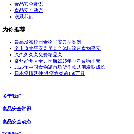
食品安全常识
食品安全动态
联系我们
为你推荐
最高发布校园食物平安典型案例
全市食物平安委员会全体味议暨食物平安
久久久久久免费精品久
常州经开区全力护航2025年中考食物平安
2025年中国食物罐市场所作款式阐发取成长
日本疫情延伸 涉疫禽类逾150万只
关于我们
食品安全常识
食品安全动态