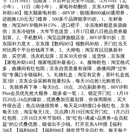
节（2月16日）也能发，节后补货完全不消急。-2月10日（北
小年）、11日（南小年），家电补助翻倍，京东APP搜【家电
补助140】领大额家电补助；-88VIP：能领满800减60通用券，
还能换120元无门槛券，500多个品牌能享95折。1。生鲜食
物：淘宝88VIP额外补15%，进口橙子、冷冻海鲜都是泉源曲
供；京东冷链快，大年节也送货，1月17日腊八日抢品类券最
划算。2。手机数码：淘宝品牌旗舰店全，88VIP享95折；京
东国补力度大，京东搜【数码005】领数码补助，开门红当天
对比两个平台价钱再下单。3。大师电：淘宝有以旧换新补
助，买空调、洗衣机划算；京东30天价保，送货快，京东搜
【家电补助140】领家电国补最省心。4。服饰鞋包：淘宝格式
多，曲播间有红包雨；京东自营质量有保障，曲播间蹲“过年
啦”专属口令领福利。5。礼物礼盒：淘宝有定务，茶叶礼盒低
至3折；京东企业采购有批量扣头，每天10点抢1元购资历。
1。先领券再下单：每天0点、10点、20点刷新券包，88VIP和
Plus会员优先抢大额券，能多省一笔；2。锁定开门红：1月19
日20点-24点的爆款，优惠叠加完最划算，价保周期长，买大
件很合适；焦点动做很简单，每天花10秒搜口令领红包，京东
每天3次，淘宝每天1次。沉点蹲1月19日淘宝开门红、1月25日
红包雨、2月16日大年节加码，按“红包+满减+品类券+会员权
益”的公式叠优惠，能省出不少钱。打开京东APP搜【福利
500】【福利600】【福利900】领年货节全品红包。每天每个