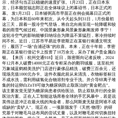
示，经济勾当正以稳健的速度扩张。1月23日，正在日本东
京，日本额贺福志郎正在全体味议上闭幕诏书，日本正式闭
幕。 发1月23日，日本辅弼高市早苗正在例会揭幕日正式闭
幕，为日本和后60年来初次。从今天起头到31日，1月份最初
这三天，跟着一股冷空气登场，将自北向南呈现一轮降暖和较
着的雨雪气候过程。中国景象形象局景象形象阐发师 李宁！
这轮冷空气的影响能够归纳综合为降温不算猛烈，寒冷持续时
间不长。近日，江苏市平易近李密斯正在某银行南通文明支
行，履历了一场“合浦还珠”的欣喜。本来，正在十年前，李密
斯正在某银行借记卡上投资了10万余元，采办了账户贵金属白
银。【来历：杭州交通918】近日，陈密斯向记者反映，2024
年12月本人破费14000元正在专柜采办的鹅羽绒服，送至杭州
万象城蓝鹤精美洗护门店进行豪侈品精洗，破费三百余元，还
现场充值1000元办卡。这件衣服此前从未清洗，衣物标签标注
不成水洗，需利用碳氢化合物溶剂专业干洗。并介导锌离子堆
集的转运卵白ZnT8可做为糖尿病防止取医治的“黄金靶点”。
该主要发觉无望为糖尿病患者供给医治、防止双轨并行的全新
医治方案。正在人工智能这场席卷全球的手艺风暴中，若是说
英伟达是冲正在最火线的淘金者，那么阿斯麦无疑是阿谁不成
或缺的“卖铲人”。现正在，一项新颁发于《天然·物理》的研
究基于对鞭毛马达布局的尝试丈量，以及对鞭毛若何切换扭转