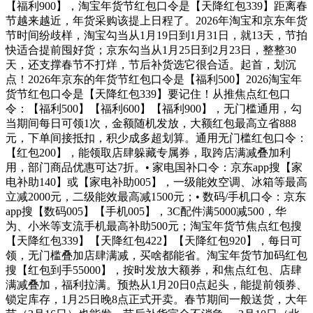
【福利900】，淘宝年货节红包口令是【天降红包339】距离春
节越来越近，年货采购该提上日程了。2026年淘宝和京东年货
节时间纷歧样，淘宝勾当从1月19日到1月31日，就13天，节拍
快适合提前囤好货；京东勾当从1月25日到2月23日，整整30
天，还支撑春节不打烊，节后补货选它很合适。起首，划沉
点！2026年京东的年货节红包口令是【福利500】2026淘宝年
货节红包口令是【天降红包339】要记住！从推焦点红包口
令：【福利500】【福利600】【福利900】，无门槛通用，勾
当期间每日可领1次，金额随机发放，大额红包最高立省888
元，下单间接抵扣，积少成多超划算。通用无门槛红包口令：
【红包200】，能领取店肆躲藏专属券，取跨店满减叠加利
用，部门商品优惠可达7折。• 家电国补口令：京东app搜【家
电补助140】或【家电补助005】，一级能效空调、冰箱等最高
立减2000元，二级能效最高减1500元；• 数码/手机口令：京东
app搜【数码005】【手机005】，3C配件满5000减500，华
为、小米等支流手机最高补助500元；淘宝年货节焦点红包搜
【天降红包339】【天降红包422】【天降红包920】，每日可
领，无门槛叠加店肆满减，买啥都能省。淘宝年货节加码红包
搜【红包到手55000】，按时发放大额券，和焦点红包、店肆
满减叠加，福利拉满。预热从1月20日0点起头，能提前领券、
锁定库存，1月25日晚8点正式开卖。春节期间一般送货，大年