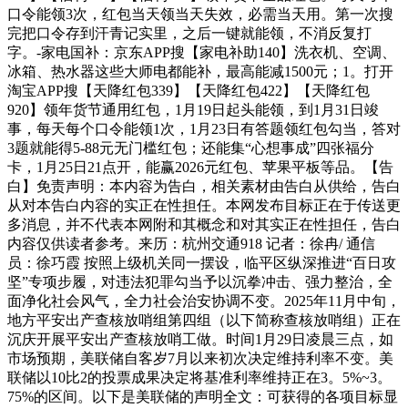
口令能领3次，红包当天领当天失效，必需当天用。第一次搜
完把口令存到汗青记实里，之后一键就能领，不消反复打
字。-家电国补：京东APP搜【家电补助140】洗衣机、空调、
冰箱、热水器这些大师电都能补，最高能减1500元；1。打开
淘宝APP搜【天降红包339】【天降红包422】【天降红包
920】领年货节通用红包，1月19日起头能领，到1月31日竣
事，每天每个口令能领1次，1月23日有答题领红包勾当，答对
3题就能得5-88元无门槛红包；还能集“心想事成”四张福分
卡，1月25日21点开，能赢2026元红包、苹果平板等品。【告
白】免责声明：本内容为告白，相关素材由告白从供给，告白
从对本告白内容的实正在性担任。本网发布目标正在于传送更
多消息，并不代表本网附和其概念和对其实正在性担任，告白
内容仅供读者参考。来历：杭州交通918 记者：徐冉/ 通信
员：徐巧霞 按照上级机关同一摆设，临平区纵深推进“百日攻
坚”专项步履，对违法犯罪勾当予以沉拳冲击、强力整治，全
面净化社会风气，全力社会治安协调不变。2025年11月中旬，
地方平安出产查核放哨组第四组（以下简称查核放哨组）正在
沉庆开展平安出产查核放哨工做。时间1月29日凌晨三点，如
市场预期，美联储自客岁7月以来初次决定维持利率不变。美
联储以10比2的投票成果决定将基准利率维持正在3。5%~3。
75%的区间。以下是美联储的声明全文：可获得的各项目标显