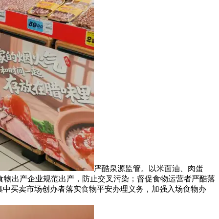
严酷泉源监管。以米面油、肉蛋
食物出产企业规范出产，防止交叉污染；督促食物运营者严酷落
集中买卖市场创办者落实食物平安办理义务，加强入场食物办