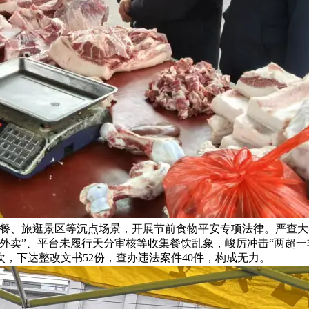
订餐、旅逛景区等沉点场景，开展节前食物平安专项法律。严查
外卖”、平台未履行天分审核等收集餐饮乱象，峻厉冲击“两超一
次，下达整改文书52份，查办违法案件40件，构成无力。