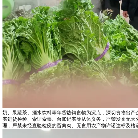
奶、果蔬茶、酒水饮料等年货热销食物为沉点，深切食物出产
实进货检验、索证索票、台账记实等从体义务，严禁发卖无天
理，严禁未经查验检疫的畜禽肉、无食用农产物许诺达标及格