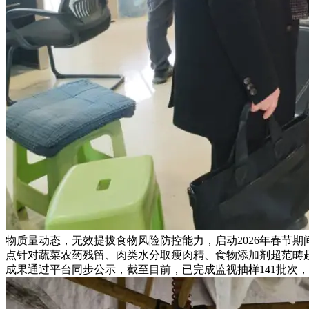
物质量动态，无效提拔食物风险防控能力，启动2026年春节期
点针对蔬菜农药残留、肉类水分取瘦肉精、食物添加剂超范畴
成果通过平台同步公示，截至目前，已完成监视抽样141批次，