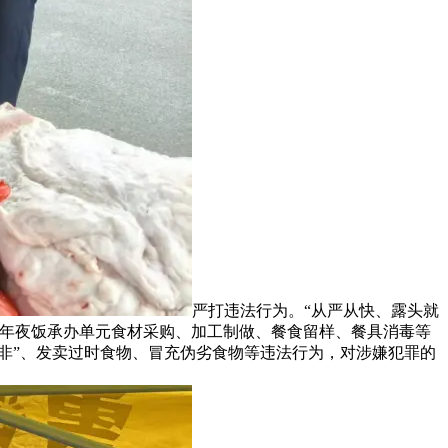
严打违法行为。“从严从快、露头就
大年夜饭承办单元食材采购、加工制做、餐食留样、餐具消毒等
非”、发卖过时食物、冒充伪劣食物等违法行为，对涉嫌犯罪的