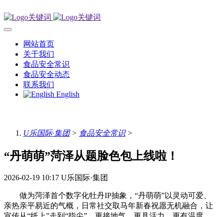
网站首页
关于我们
食品安全常识
食品安全动态
联系我们
English
U乐国际·集团
>
食品安全常识
>
“丹萌萌”菏泽从题脸色包上线啦！
2026-02-19 10:17
U乐国际·集团
做为菏泽首个数字化牡丹IP抽象，“丹萌萌”以灵动可爱、
亲热亲平易近的气概，日常社交取马年新春祝愿无机融合，让
宣传从“纸上”走到“指尖”，更接地气、更具活力、更有温度。