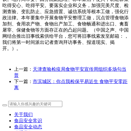
吃得安心、吃得平安。要落实企业和义务，加强完美尺度、检
测查验、变乱防止、应急措置、诚信系统等根本工做，强化行
政法律。本年要集中开展食物平安整理工做，沉点管理食物添
加剂、食用农产物、食物出产加工、食物畅通和进出口、禽畜
屠宰、保健食物等方面存正在的凸起问题。（中国之声、中国
网结合推出旧事线索供给平台，您可将旧事线索发至邮箱：，
我们将第一时间派出记者查询拜访事务、报道现实、揭
开。）。
上一篇：
天津查验检疫局食物平安宣传周组织多场勾当
普
下一篇：
市滨城区：你点我检保平易近生 食物平安零距
离
关于我们
食品安全常识
食品安全动态