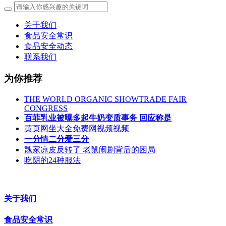
关于我们
食品安全常识
食品安全动态
联系我们
为你推荐
THE WORLD ORGANIC SHOWTRADE FAIR
CONGRESS
百菲乳业被曝多起牛奶变质事务 回应称是
黄页网坐大全免费网视频视频
一分情二分爱三分
魏家凉皮反转了 老鼠闹剧背后的困局
吃阴的24种服法
关于我们
食品安全常识