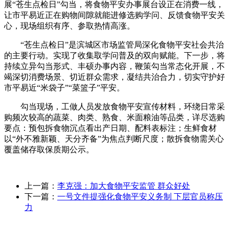
展“苍生点检日”勾当，将食物平安办事展台设正在消费一线，
让市平易近正在购物间隙就能进修选购学问、反馈食物平安关
心，现场组织有序、参取热情高涨。
“苍生点检日”是滨城区市场监管局深化食物平安社会共治
的主要行动。实现了收集取学问普及的双向赋能。下一步，将
持续立异勾当形式、丰硕办事内容，鞭策勾当常态化开展，不
竭深切消费场景、切近群众需求，凝结共治合力，切实守护好
市平易近“米袋子”“菜篮子”平安。
勾当现场，工做人员发放食物平安宣传材料，环绕日常采
购频次较高的蔬菜、肉类、熟食、米面粮油等品类，详尽选购
要点：预包拆食物沉点看出产日期、配料表标注；生鲜食材
以“外不雅新颖、天分齐备”为焦点判断尺度；散拆食物需关心
覆盖储存取保质期公示。
上一篇：
李克强：加大食物平安监管 群众好处
下一篇：
一号文件提强化食物平安义务制 下层官员称压
力