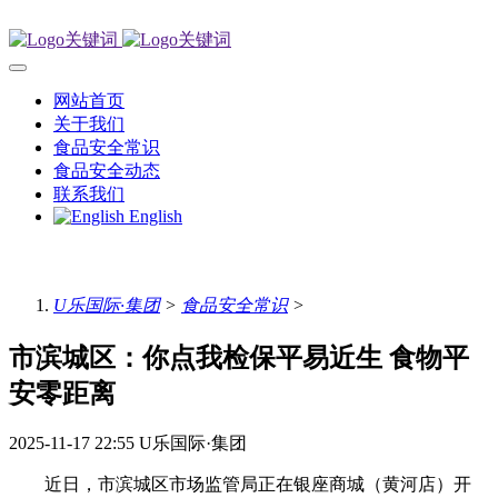
网站首页
关于我们
食品安全常识
食品安全动态
联系我们
English
U乐国际·集团
>
食品安全常识
>
市滨城区：你点我检保平易近生 食物平
安零距离
2025-11-17 22:55
U乐国际·集团
近日，市滨城区市场监管局正在银座商城（黄河店）开