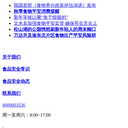
我国首部《食物养分政策评估演讲》发布
秋季食物平安消费提醒
新年等候让嘴“免于惊骇的”
文水县加强食物平安监管 确保苍生舌尖上
松山湖的公园悄然刷新年轻人的周末糊口
万达开及渝东北片区食物出产平安风险研
关于我们
食品安全常识
食品安全动态
联系我们
4000603536
周一至周六：8:00~17:00