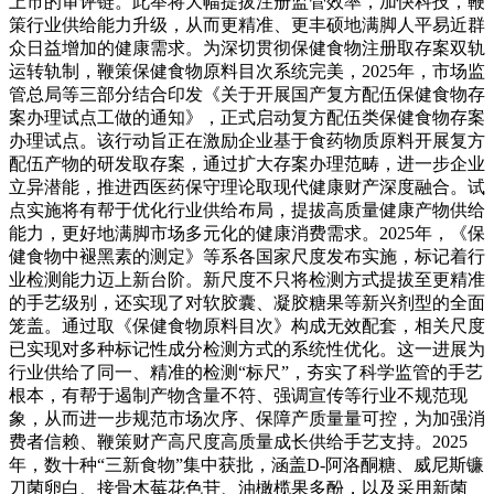
上市的审评链。此举将大幅提拔注册监管效率，加快科技，鞭
策行业供给能力升级，从而更精准、更丰硕地满脚人平易近群
众日益增加的健康需求。为深切贯彻保健食物注册取存案双轨
运转轨制，鞭策保健食物原料目次系统完美，2025年，市场监
管总局等三部分结合印发《关于开展国产复方配伍保健食物存
案办理试点工做的通知》，正式启动复方配伍类保健食物存案
办理试点。该行动旨正在激励企业基于食药物质原料开展复方
配伍产物的研发取存案，通过扩大存案办理范畴，进一步企业
立异潜能，推进西医药保守理论取现代健康财产深度融合。试
点实施将有帮于优化行业供给布局，提拔高质量健康产物供给
能力，更好地满脚市场多元化的健康消费需求。2025年，《保
健食物中褪黑素的测定》等系各国家尺度发布实施，标记着行
业检测能力迈上新台阶。新尺度不只将检测方式提拔至更精准
的手艺级别，还实现了对软胶囊、凝胶糖果等新兴剂型的全面
笼盖。通过取《保健食物原料目次》构成无效配套，相关尺度
已实现对多种标记性成分检测方式的系统性优化。这一进展为
行业供给了同一、精准的检测“标尺”，夯实了科学监管的手艺
根本，有帮于遏制产物含量不符、强调宣传等行业不规范现
象，从而进一步规范市场次序、保障产质量量可控，为加强消
费者信赖、鞭策财产高尺度高质量成长供给手艺支持。2025
年，数十种“三新食物”集中获批，涵盖D-阿洛酮糖、威尼斯镰
刀菌卵白、接骨木莓花色苷、油橄榄果多酚，以及采用新菌