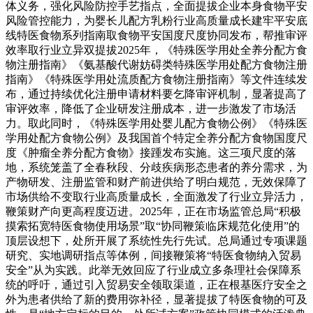
体义务，强化风险防控手艺指点，全面提拔企业本身食物平安
风险管控能力，为婴长儿配方乳粉行业高质量成长建牢平安底
线特医食物系列指南取食物平安国度尺度协同发布，帮推审评
效率取行业立异双提拔2025年，《特殊医学用处全养分配方食
物注册指南》《氨基酸代谢妨碍类特殊医学用处配方食物注册
指南》《特殊医学用处流质配方食物注册指南》等文件连续发
布，通过持续优化注册申请材料要乞降审评机制，显著提高了
审评效率，降低了企业研发注册成本，进一步激发了市场活
力。取此同时，《特殊医学用处婴儿配方食物公例》《特殊医
学用处配方食物公例》及我国首个特定全养分配方食物国度尺
度《肿瘤全养分配方食物》接踵发布实施。这三项尺度的落
地，系统笼盖了全春秋段、分歧疾病形态患者的养分需求，为
产物研发、注册监管和财产前进供给了明白规范，无效保障了
市场供给不变取行业高质量成长，全面激发了行业立异活力，
鞭策财产向更高程度迈进。2025年，正在市场监管总局“积极
摸索拓宽特医食物使用场景”取“协同鞭策临床规范化使用”的
顶层设想下，处所开展了系统性先行先试。总局通过专项课题
研究、实地调研指点等体例，间接鞭策将“特医食物纳入贸易
安全”从为实践。此举无效回应了行业成立多条理社会保障系
统的呼吁，通过引入贸易安全领取渠道，正在根基医疗安全之
外为患者供给了新的费用弥补径，显著提拔了特医食物的可及