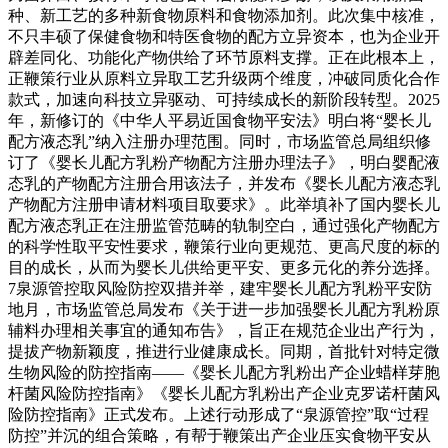
种、新工艺的多种新食物原料和食物添加剂。此次集中核准，
不只丰硕了保健食物和特医食物的配方立异资本，也为企业开
辟差同化、功能化产物供给了环节原料支撑。正在此根本上，
正鞭策行业从原料立异取工艺升级两个维度，冲破同质化合作
款式，加速向科技立异驱动、可持续成长的新阶段转型。2025
年，新修订的《中华人平易近国食物平安法》明白将“婴长儿
配方液态乳”纳入注册办理范围。同时，市场监管总局组织修
订了《婴长儿配方乳粉产物配方注册办理法子》，明白婴配液
态乳的产物配方注册合用该法子，并发布《婴长儿配方液态乳
产物配方注册申请材料项目取要求》。此举填补了国内婴长儿
配方液态乳正在注册监管范畴的轨制空白，通过强化产物配方
的科学性取平安性要求，鞭策行业向更规范、更高尺度的标的
目的成长，从而为婴长儿供给更平安、更多元化的养分选择。
7泉源管控取风险防控双措并举，建牢婴长儿配方乳粉平安防
地月，市场监管总局发布《关于进一步加强婴长儿配方乳粉原
辅料办理相关事宜的通知布告》，旨正在规范企业出产行为，
提拔产物新颖度，推进行业健康成长。同期，首批针对特定微
生物风险的防控指南——《婴长儿配方乳粉出产企业蜡样芽胞
杆菌风险防控指南》《婴长儿配方乳粉出产企业克罗诺杆菌风
险防控指南》正式发布。上述行动形成了“泉源管控”取“过程
防控”并沉的组合策略，有帮于鞭策出产企业压实食物平安从