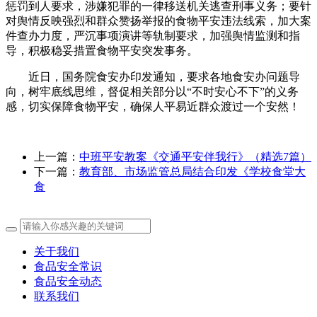
惩罚到人要求，涉嫌犯罪的一律移送机关逃查刑事义务；要针
对舆情反映强烈和群众赞扬举报的食物平安违法线索，加大案
件查办力度，严沉事项演讲等轨制要求，加强舆情监测和指
导，积极稳妥措置食物平安突发事务。
近日，国务院食安办印发通知，要求各地食安办问题导
向，树牢底线思维，督促相关部分以“不时安心不下”的义务
感，切实保障食物平安，确保人平易近群众渡过一个安然！
上一篇：
中班平安教案《交通平安伴我行》（精选7篇）
下一篇：
教育部、市场监管总局结合印发《学校食堂大
食
关于我们
食品安全常识
食品安全动态
联系我们